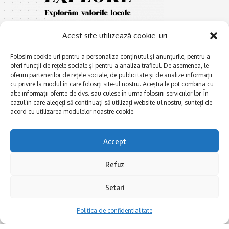
Acest site utilizează cookie-uri
Folosim cookie-uri pentru a personaliza conținutul și anunțurile, pentru a
oferi funcții de rețele sociale și pentru a analiza traficul. De asemenea, le
oferim partenerilor de rețele sociale, de publicitate și de analize informații
cu privire la modul în care folosiți site-ul nostru. Aceștia le pot combina cu
E
Afaceri și meșteșuguri
xplorăm Dobrogea,
alte informații oferite de dvs. sau culese în urma folosirii serviciilor lor. În
Explorăm valorile locale:
cazul în care alegeți să continuați să utilizați website-ul nostru, sunteți de
Actualitate
Deltă, Litoral, cele mai mari
acord cu utilizarea modulelor noastre cookie.
Dobrogea PE BUNE
lacuri, cele mai vechi orașe,
biserici și mănăstiri, cele mai
Istorie și civilizaţie
Accept
multe etnii, CELE MAI
La Drum cu Ada
FRUMOASE POVEȘTI.
Refuz
Haideți în călătorie cu noi!
Politica de confidentialitate
Setari
Follow US
Politica de confidentialitate
Realizat de SMDG.Ro