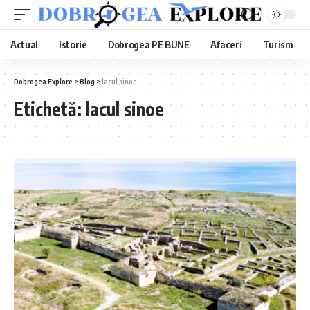
Actual
Istorie
Dobrogea PE BUNE
Afaceri
Turism
Dobrogea Explore
>
Blog
>
lacul sinoe
Etichetă:
lacul sinoe