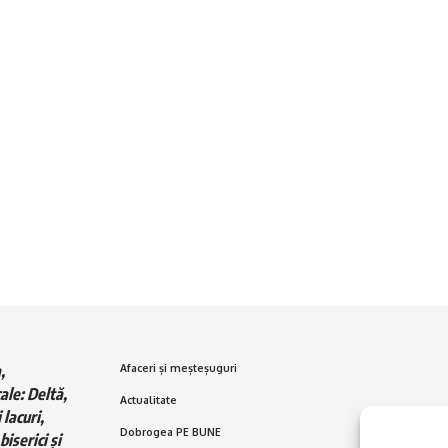
,
Afaceri și meșteșuguri
ale: Deltă,
Actualitate
 lacuri,
Dobrogea PE BUNE
biserici și