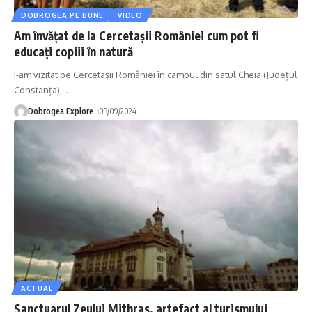
DOBROGEA PE BUNE
VIDEO
Am învățat de la Cercetașii României cum pot fi
educați copiii în natură
I-am vizitat pe Cercetașii României în campul din satul Cheia (Județul
Constanța),
…
Dobrogea Explore
03/09/2024
ACTUAL
Sanctuarul Zeului Mithras, artefact al turismului