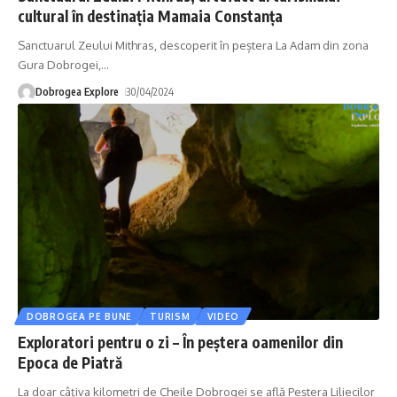
cultural în destinaţia Mamaia Constanţa
Sanctuarul Zeului Mithras, descoperit în peștera La Adam din zona
Gura Dobrogei,
…
Dobrogea Explore
30/04/2024
DOBROGEA PE BUNE
TURISM
VIDEO
Exploratori pentru o zi – În peștera oamenilor din
Epoca de Piatră
La doar câţiva kilometri de Cheile Dobrogei se află Peștera Liliecilor