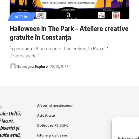
ACTUAL
Halloween In The Park – Ateliere creative
gratuite în Constanța
În perioada 28 octombrie - 1 noiembrie, în Parcul "
Dragoslavele "
…
Dobrogea Explore
28/10/2022
,
Afaceri și meșteșuguri
ale: Deltă,
Actualitate
 lacuri,
Dobrogea PE BUNE
biserici și
ulte etnii,
Istorie și civilizaţie
Folosim cooki