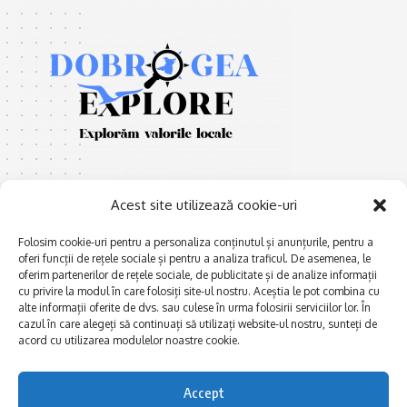
Acest site utilizează cookie-uri
Folosim cookie-uri pentru a personaliza conținutul și anunțurile, pentru a
oferi funcții de rețele sociale și pentru a analiza traficul. De asemenea, le
E
Afaceri și meșteșuguri
xplorăm Dobrogea,
oferim partenerilor de rețele sociale, de publicitate și de analize informații
Explorăm valorile locale:
cu privire la modul în care folosiți site-ul nostru. Aceștia le pot combina cu
Actualitate
Deltă, Litoral, cele mai mari
alte informații oferite de dvs. sau culese în urma folosirii serviciilor lor. În
Dobrogea PE BUNE
cazul în care alegeți să continuați să utilizați website-ul nostru, sunteți de
lacuri, cele mai vechi orașe,
acord cu utilizarea modulelor noastre cookie.
biserici și mănăstiri, cele mai
Istorie și civilizaţie
multe etnii, CELE MAI
La Drum cu Ada
FRUMOASE POVEȘTI.
Accept
Haideți în călătorie cu noi!
Politica de confidentialitate