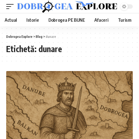
Actual
Istorie
Dobrogea PE BUNE
Afaceri
Turism
Dobrogea Explore
>
Blog
>
dunare
Etichetă:
dunare