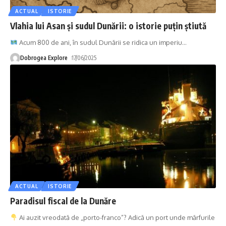
ACTUAL
ISTORIE
Vlahia lui Asan și sudul Dunării: o istorie puțin știută
Acum 800 de ani, în sudul Dunării se ridica un imperiu
…
Dobrogea Explore
17/06/2025
ACTUAL
ISTORIE
Paradisul fiscal de la Dunăre
Ai auzit vreodată de „porto-franco”? Adică un port unde mărfurile