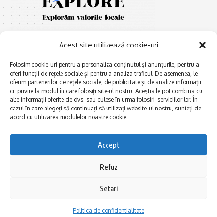
Acest site utilizează cookie-uri
Folosim cookie-uri pentru a personaliza conținutul și anunțurile, pentru a
oferi funcții de rețele sociale și pentru a analiza traficul. De asemenea, le
oferim partenerilor de rețele sociale, de publicitate și de analize informații
E
Afaceri și meșteșuguri
xplorăm Dobrogea,
cu privire la modul în care folosiți site-ul nostru. Aceștia le pot combina cu
Explorăm valorile locale:
alte informații oferite de dvs. sau culese în urma folosirii serviciilor lor. În
Actualitate
cazul în care alegeți să continuați să utilizați website-ul nostru, sunteți de
Deltă, Litoral, cele mai mari
Dobrogea PE BUNE
acord cu utilizarea modulelor noastre cookie.
lacuri, cele mai vechi orașe,
biserici și mănăstiri, cele mai
Istorie și civilizaţie
multe etnii, CELE MAI
Accept
La Drum cu Ada
FRUMOASE POVEȘTI.
Haideți în călătorie cu noi!
Politica de confidentialitate
Refuz
Setari
Follow US
Politica de confidentialitate