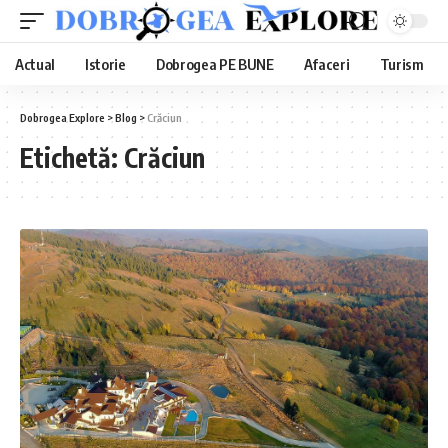
Actual
Istorie
Dobrogea PE BUNE
Afaceri
Turism
Dobrogea Explore
>
Blog
>
Crăciun
Etichetă:
Crăciun