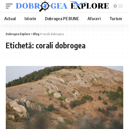
Actual
Istorie
Dobrogea PE BUNE
Afaceri
Turism
Dobrogea Explore
>
Blog
>
corali dobrogea
Etichetă:
corali dobrogea