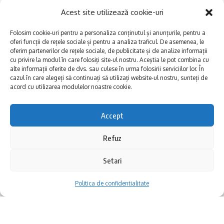
Acest site utilizează cookie-uri
Folosim cookie-uri pentru a personaliza conținutul și anunțurile, pentru a
oferi funcții de rețele sociale și pentru a analiza traficul. De asemenea, le
oferim partenerilor de rețele sociale, de publicitate și de analize informații
cu privire la modul în care folosiți site-ul nostru. Aceștia le pot combina cu
alte informații oferite de dvs. sau culese în urma folosirii serviciilor lor. În
E
Afaceri și meșteșuguri
xplorăm Dobrogea,
cazul în care alegeți să continuați să utilizați website-ul nostru, sunteți de
acord cu utilizarea modulelor noastre cookie.
Explorăm valorile locale:
Actualitate
Deltă, Litoral, cele mai mari
Dobrogea PE BUNE
lacuri, cele mai vechi orașe,
Accept
biserici și mănăstiri, cele mai
Istorie și civilizaţie
multe etnii, CELE MAI
La Drum cu Ada
Refuz
FRUMOASE POVEȘTI.
Haideți în călătorie cu noi!
Politica de confidentialitate
Setari
Politica de confidentialitate
Follow US
Realizat de SMDG.Ro