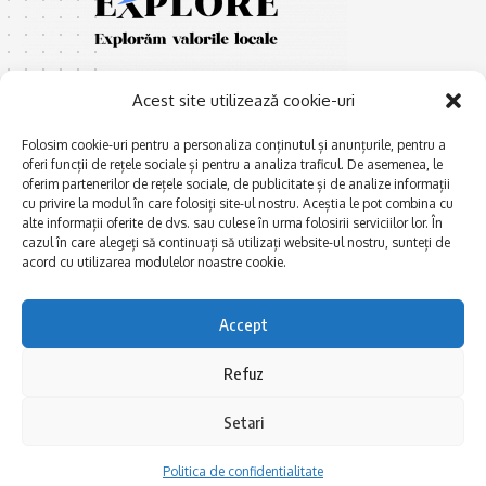
Acest site utilizează cookie-uri
Folosim cookie-uri pentru a personaliza conținutul și anunțurile, pentru a
oferi funcții de rețele sociale și pentru a analiza traficul. De asemenea, le
oferim partenerilor de rețele sociale, de publicitate și de analize informații
E
Afaceri și meșteșuguri
xplorăm Dobrogea,
cu privire la modul în care folosiți site-ul nostru. Aceștia le pot combina cu
Explorăm valorile locale:
alte informații oferite de dvs. sau culese în urma folosirii serviciilor lor. În
Actualitate
cazul în care alegeți să continuați să utilizați website-ul nostru, sunteți de
Deltă, Litoral, cele mai mari
Dobrogea PE BUNE
acord cu utilizarea modulelor noastre cookie.
lacuri, cele mai vechi orașe,
biserici și mănăstiri, cele mai
Istorie și civilizaţie
multe etnii, CELE MAI
Accept
La Drum cu Ada
FRUMOASE POVEȘTI.
Haideți în călătorie cu noi!
Politica de confidentialitate
Refuz
Setari
Follow US
Politica de confidentialitate