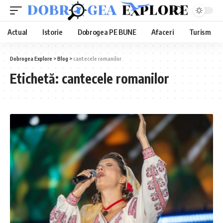
Actual
Istorie
Dobrogea PE BUNE
Afaceri
Turism
Dobrogea Explore
>
Blog
>
cantecele romanilor
Etichetă:
cantecele romanilor