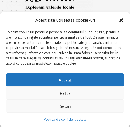
Acest site utilizează cookie-uri
Folosim cookie-uri pentru a personaliza conținutul și anunțurile, pentru a
oferi funcții de rețele sociale și pentru a analiza traficul. De asemenea, le
oferim partenerilor de rețele sociale, de publicitate și de analize informații
cu privire la modul în care folosiți site-ul nostru. Aceștia le pot combina cu
E
Afaceri și meșteșuguri
xplorăm Dobrogea,
alte informații oferite de dvs. sau culese în urma folosirii serviciilor lor. În
Explorăm valorile locale:
cazul în care alegeți să continuați să utilizați website-ul nostru, sunteți de
Actualitate
Deltă, Litoral, cele mai mari
acord cu utilizarea modulelor noastre cookie.
Dobrogea PE BUNE
lacuri, cele mai vechi orașe,
biserici și mănăstiri, cele mai
Istorie și civilizaţie
Accept
multe etnii, CELE MAI
La Drum cu Ada
FRUMOASE POVEȘTI.
Refuz
Haideți în călătorie cu noi!
Politica de confidentialitate
Setari
Follow US
Politica de confidentialitate
Realizat de SMDG.Ro