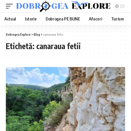
Actual
Istorie
Dobrogea PE BUNE
Afaceri
Turism
Dobrogea Explore
>
Blog
>
canaraua fetii
Etichetă:
canaraua fetii