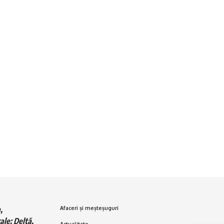
,
Afaceri și meșteșuguri
ale: Deltă,
Actualitate