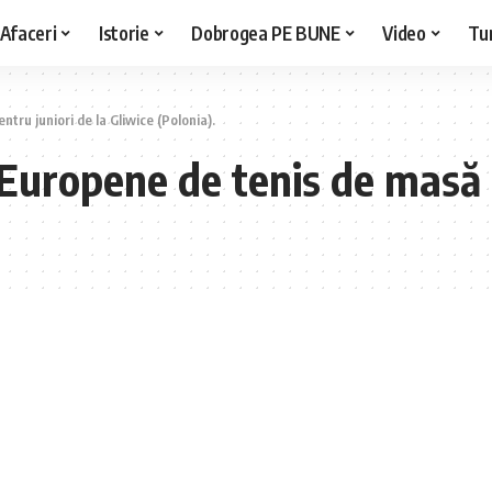
Afaceri
Istorie
Dobrogea PE BUNE
Video
Tu
ru juniori de la Gliwice (Polonia).
uropene de tenis de masă p