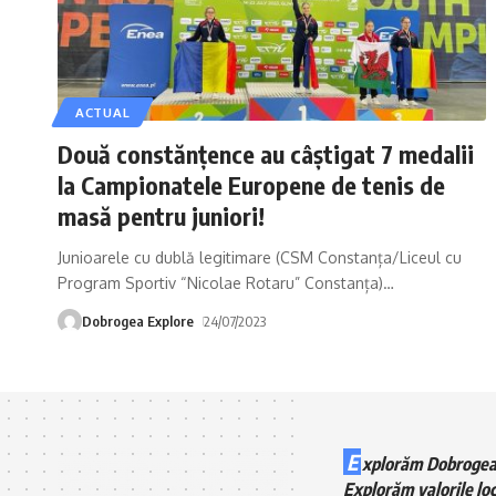
ACTUAL
Două constănţence au câștigat 7 medalii
la Campionatele Europene de tenis de
masă pentru juniori!
Junioarele cu dublă legitimare (CSM Constanța/Liceul cu
Program Sportiv “Nicolae Rotaru” Constanța)
…
Dobrogea Explore
24/07/2023
E
xplorăm Dobrogea
Explorăm valorile loc