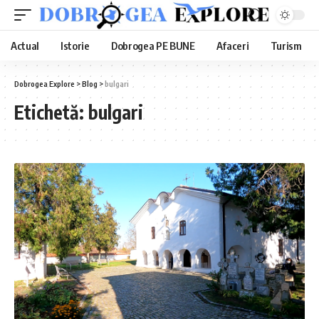
Actual
Istorie
Dobrogea PE BUNE
Afaceri
Turism
Dobrogea Explore
>
Blog
>
bulgari
Etichetă:
bulgari