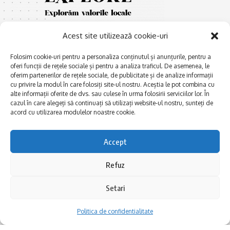
Acest site utilizează cookie-uri
Folosim cookie-uri pentru a personaliza conținutul și anunțurile, pentru a
oferi funcții de rețele sociale și pentru a analiza traficul. De asemenea, le
oferim partenerilor de rețele sociale, de publicitate și de analize informații
cu privire la modul în care folosiți site-ul nostru. Aceștia le pot combina cu
E
Afaceri și meșteșuguri
xplorăm Dobrogea,
alte informații oferite de dvs. sau culese în urma folosirii serviciilor lor. În
Explorăm valorile locale:
cazul în care alegeți să continuați să utilizați website-ul nostru, sunteți de
Actualitate
Deltă, Litoral, cele mai mari
acord cu utilizarea modulelor noastre cookie.
Dobrogea PE BUNE
lacuri, cele mai vechi orașe,
biserici și mănăstiri, cele mai
Istorie și civilizaţie
Accept
multe etnii, CELE MAI
La Drum cu Ada
FRUMOASE POVEȘTI.
Refuz
Haideți în călătorie cu noi!
Politica de confidentialitate
Setari
Follow US
Politica de confidentialitate
Realizat de SMDG.Ro