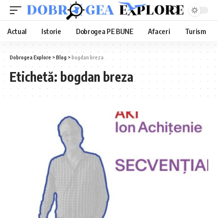
Actual
Istorie
Dobrogea PE BUNE
Afaceri
Turism
Dobrogea Explore
>
Blog
>
bogdan breza
Etichetă:
bogdan breza