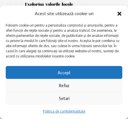
Acest site utilizează cookie-uri
Folosim cookie-uri pentru a personaliza conținutul și anunțurile, pentru a
oferi funcții de rețele sociale și pentru a analiza traficul. De asemenea, le
oferim partenerilor de rețele sociale, de publicitate și de analize informații
cu privire la modul în care folosiți site-ul nostru. Aceștia le pot combina cu
E
alte informații oferite de dvs. sau culese în urma folosirii serviciilor lor. În
Afaceri și meșteșuguri
xplorăm Dobrogea,
cazul în care alegeți să continuați să utilizați website-ul nostru, sunteți de
Explorăm valorile locale:
Actualitate
acord cu utilizarea modulelor noastre cookie.
Deltă, Litoral, cele mai mari
Dobrogea PE BUNE
lacuri, cele mai vechi orașe,
biserici și mănăstiri, cele mai
Istorie și civilizaţie
Accept
multe etnii, CELE MAI
La Drum cu Ada
FRUMOASE POVEȘTI.
Refuz
Haideți în călătorie cu noi!
Politica de confidentialitate
Setari
Follow US
Politica de confidentialitate
Realizat de SMDG.Ro