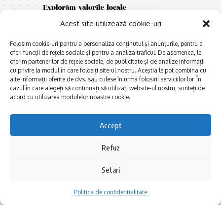
Acest site utilizează cookie-uri
Folosim cookie-uri pentru a personaliza conținutul și anunțurile, pentru a
oferi funcții de rețele sociale și pentru a analiza traficul. De asemenea, le
oferim partenerilor de rețele sociale, de publicitate și de analize informații
cu privire la modul în care folosiți site-ul nostru. Aceștia le pot combina cu
E
alte informații oferite de dvs. sau culese în urma folosirii serviciilor lor. În
Afaceri și meșteșuguri
xplorăm Dobrogea,
cazul în care alegeți să continuați să utilizați website-ul nostru, sunteți de
Explorăm valorile locale:
Actualitate
acord cu utilizarea modulelor noastre cookie.
Deltă, Litoral, cele mai mari
Dobrogea PE BUNE
lacuri, cele mai vechi orașe,
biserici și mănăstiri, cele mai
Istorie și civilizaţie
Accept
multe etnii, CELE MAI
La Drum cu Ada
FRUMOASE POVEȘTI.
Refuz
Haideți în călătorie cu noi!
Politica de confidentialitate
Setari
Follow US
Politica de confidentialitate
Realizat de SMDG.Ro