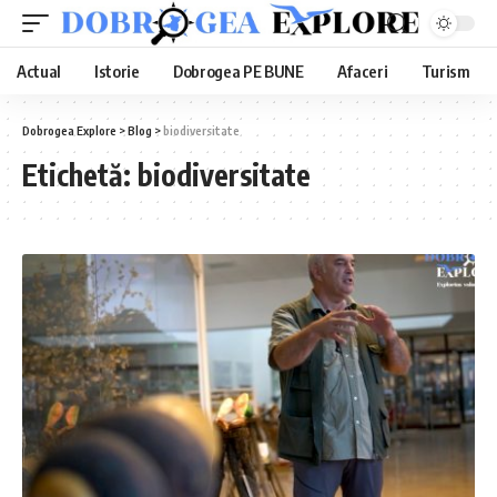
Actual
Istorie
Dobrogea PE BUNE
Afaceri
Turism
Dobrogea Explore
>
Blog
>
biodiversitate
Etichetă:
biodiversitate