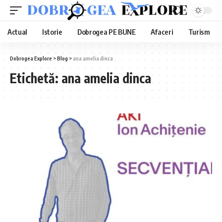
Actual
Istorie
Dobrogea PE BUNE
Afaceri
Turism
Dobrogea Explore
>
Blog
>
ana amelia dinca
Etichetă:
ana amelia dinca