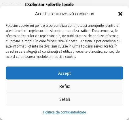
Acest site utilizează cookie-uri
Folosim cookie-uri pentru a personaliza conținutul și anunțurile, pentru a
oferi funcții de rețele sociale și pentru a analiza traficul. De asemenea, le
oferim partenerilor de rețele sociale, de publicitate și de analize informații
cu privire la modul în care folosiți site-ul nostru. Aceștia le pot combina cu
E
alte informații oferite de dvs. sau culese în urma folosirii serviciilor lor. În
Afaceri și meșteșuguri
xplorăm Dobrogea,
cazul în care alegeți să continuați să utilizați website-ul nostru, sunteți de
Explorăm valorile locale:
Actualitate
acord cu utilizarea modulelor noastre cookie.
Deltă, Litoral, cele mai mari
Dobrogea PE BUNE
lacuri, cele mai vechi orașe,
biserici și mănăstiri, cele mai
Istorie și civilizaţie
Accept
multe etnii, CELE MAI
La Drum cu Ada
FRUMOASE POVEȘTI.
Refuz
Haideți în călătorie cu noi!
Politica de confidentialitate
Setari
Follow US
Politica de confidentialitate
Realizat de SMDG.Ro