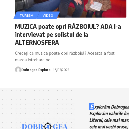
TURISM
VIDEO
MUZICA poate opri RĂZBOIUL? ADA l-a
intervievat pe solistul de la
ALTERNOSFERA
Credeţi că muzica poate opri războiul? Aceasta a fost
marea întrebare pe
…
Dobrogea Explore
16/03/2023
E
xplorăm Dobrogea
Explorăm valorile loc
Litoral, cele mai mari
cele mai vechi orașe, 