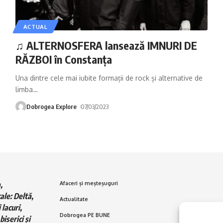
ACTUAL
♫ ALTERNOSFERA lansează IMNURI DE
RĂZBOI în Constanța
Una dintre cele mai iubite formații de rock și alternative de
limba
…
Dobrogea Explore
07/03/2023
,
Afaceri și meșteșuguri
ale: Deltă,
Actualitate
 lacuri,
Dobrogea PE BUNE
biserici și