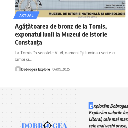
ACTUAL
Agățătoarea de bronz de la Tomis,
exponatul lunii la Muzeul de Istorie
Constanța
La Tomis, în secolele V–VI, oamenii își luminau serile cu
lămpi și
…
Dobrogea Explore
07/09/2025
E
xplorăm Dobrogea
Explorăm valorile loc
Litoral, cele mai mari
cele mai vechi orașe, 