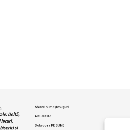
,
Afaceri și meșteșuguri
ale: Deltă,
Actualitate
 lacuri,
Dobrogea PE BUNE
biserici și