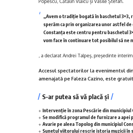
Popescu, Cătălin Vlaicu și Vasile Ștefan.
„Avem o tradiție bogată în baschetul 3×3, r
sperăm ca prin organizarea unor astfel de
Constanța este centru pentru baschetul 3×3,
vom face în continuare tot posibilul să ne m
, a declarat Andrei Talpeș, președinte interi
Accesul spectatorilor la evenimentul din
amenajată pe Faleza Cazino, este gratuit
S-ar putea să vă placă și
Intervenție în zona Pescărie din municipiul
Se modifică programul de furnizare a apei p
Avarie pe aleea Topolog din municipiul Con
Sunetul viitorului rescrie istoria muzicii 