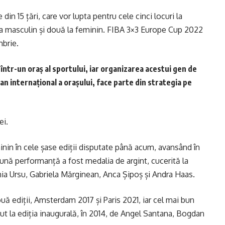
in 15 țări, care vor lupta pentru cele cinci locuri la
ei la masculin și două la feminin. FIBA 3×3 Europe Cup 2022
mbrie.
r-un oraș al sportului, iar organizarea acestui gen de
n internațional a orașului, face parte din strategia pe
ei.
minin în cele șase ediții disputate până acum, avansând în
 bună performanță a fost medalia de argint, cucerită la
nia Ursu, Gabriela Mărginean, Anca Șipoș și Andra Haas.
uă ediții, Amsterdam 2017 și Paris 2021, iar cel mai bun
nut la ediția inaugurală, în 2014, de Angel Santana, Bogdan