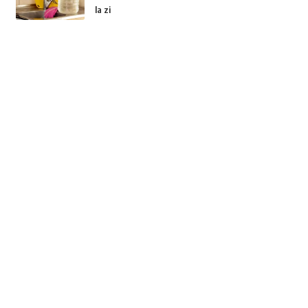
la zi