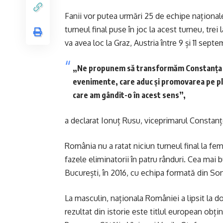
Fanii vor putea urmări 25 de echipe naționale d
turneul final puse în joc la acest turneu, tr
va avea loc la Graz, Austria între 9 și 11 septe
„Ne propunem să transformăm Constanța înt
evenimente, care aduc și promovarea pe pla
care am gândit-o în acest sens”,
a declarat Ionuț Rusu, viceprimarul Constanț
România nu a ratat niciun turneul final la fe
fazele eliminatorii în patru rânduri. Cea mai
București, în 2016, cu echipa formată din So
La masculin, naționala României a lipsit la do
rezultat din istorie este titlul european obți