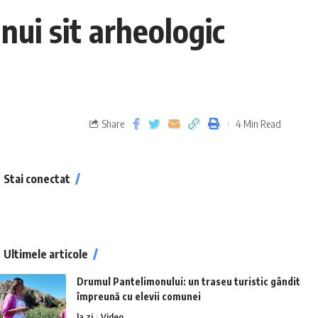
nui sit arheologic
Share
4 Min Read
Stai conectat
Ultimele articole
Drumul Pantelimonului: un traseu turistic gândit
împreună cu elevii comunei
la zi
Video