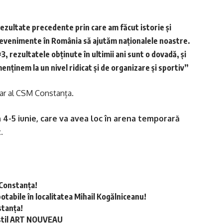
ezultate precedente prin care am făcut istorie și
 evenimente în România să ajutăm naționalele noastre.
 rezultatele obținute în ultimii ani sunt o dovadă, și
enținem la un nivel ridicat și de organizare și sportiv”
mar al CSM Constanța.
 4-5 iunie, care va avea loc în arena temporară
.
 Constanța!
otabile în localitatea Mihail Kogălniceanu!
stanța!
în stil ART NOUVEAU