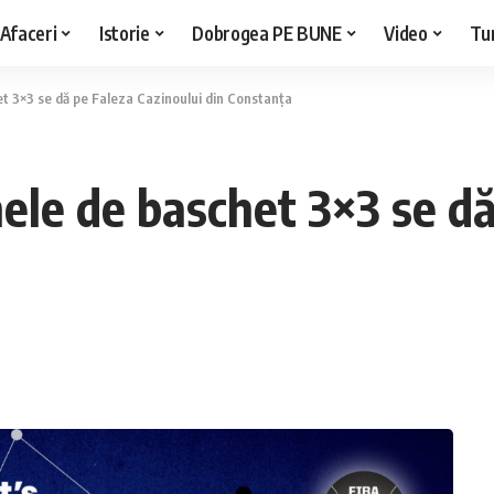
Afaceri
Istorie
Dobrogea PE BUNE
Video
Tu
et 3×3 se dă pe Faleza Cazinoului din Constanța
ele de baschet 3×3 se dă