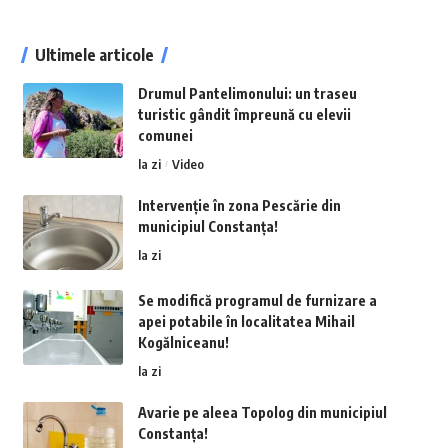
Ultimele articole
Drumul Pantelimonului: un traseu
turistic gândit împreună cu elevii
comunei
la zi
Video
Intervenție în zona Pescărie din
municipiul Constanța!
la zi
Se modifică programul de furnizare a
apei potabile în localitatea Mihail
Kogălniceanu!
la zi
Avarie pe aleea Topolog din municipiul
Constanța!