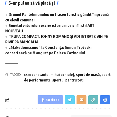
S-ar putea să vă placă și
Drumul Pantelimonului: un traseu turistic gândit împreună
cu elevii comunei
Sunetul viitorului rescrie istoria muzicii în stil ART
NOUVEAU
TRUPA COMPACT, JOHNY ROMANO ȘI ADI ISTRATE VIN PE
RIVIERA MANGALIA
„Makedonissimo” la Constanța: Simon Trpčeski
concertează pe 8 august pe Faleza Cazinoului
csm constanța
,
mihai ochiuleț
,
sport de masă
,
sport
TAGGED:
de performanță
,
sportul pentru toți
Facebook