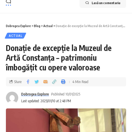
Lasă un comentariu
Dobrogea Explore
>
Blog
>
Actual
>
Donație de excepție la Muzeul de Artă Constanța – patrimoniu îmbogățit cu opere valoroase
ACTUAL
Donație de excepție la Muzeul de
Artă Constanța – patrimoniu
îmbogățit cu opere valoroase
Share
4 Min Read
Dobrogea Explore
Published 10/01/2025
Last updated: 2025/01/10 at 2:48 PM