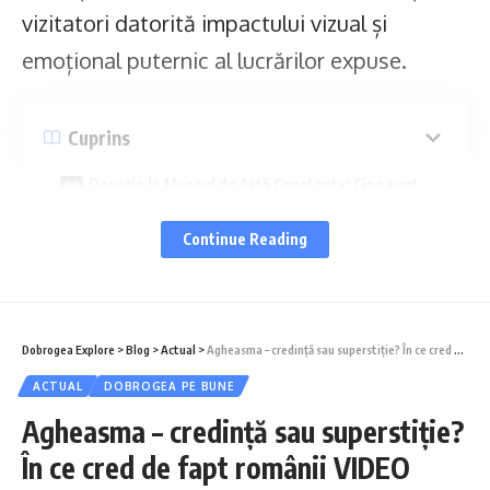
vizitatori datorită impactului vizual și
emoțional puternic al lucrărilor expuse.
Cuprins
Donație la Muzeul de Artă Constanța: Cine sunt
artiștii care au donat lucrările?
Continue Reading
Ce vor găsi vizitatorii la muzeu?
De ce contează această donație?
Dobrogea Explore
>
Blog
>
Actual
>
Agheasma – credință sau superstiție? În ce cred de fapt românii VIDEO
„Orașul” și „Coborârea de pe zid” –
ACTUAL
DOBROGEA PE BUNE
sculpturi monumentale semnate de Mircea
Agheasma – credință sau superstiție?
Roman – vor fi expuse permanent în holul de
În ce cred de fapt românii VIDEO
la intrarea muzeului, alături de pictura „Prag”