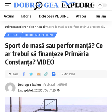
Aa
Actual
Istorie
Dobrogea PE BUNE
Afaceri
Turism
Dobrogea Explore
>
Blog
>
Actual
>
Sport de masă sau performanță? Ce ar trebui să finanțeze Primăria Constanța? VIDEO
ACTUAL
DOBROGEA PE BUNE
Sport de masă sau performanță? Ce
ar trebui să finanțeze Primăria
Constanța? VIDEO
Share
5 Min Read
Dobrogea Explore
Published 11/01/2025
Last updated: 2025/01/15 at 11:39 PM