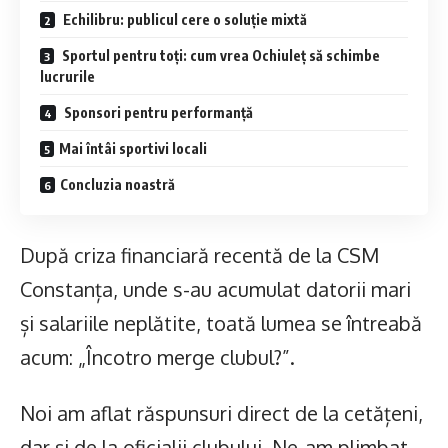
Echilibru: publicul cere o soluție mixtă
Sportul pentru toți: cum vrea Ochiuleț să schimbe
lucrurile
Sponsori pentru performanță
Mai întâi sportivi locali
Concluzia noastră
După criza financiară recentă de la CSM
Constanța, unde s-au acumulat datorii mari
și salariile neplătite, toată lumea se întreabă
acum: „Încotro merge clubul?”.
Noi am aflat răspunsuri direct de la cetățeni,
dar și de la oficialii clubului. Ne-am plimbat