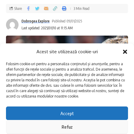
a Florentinei Voichi. Aceste opere nu doar că
Share
3 Min Read
îmbogățesc vizual spațiul muzeului, dar oferă
Dobrogea Explore
Published 09/01/2025
și un prilej unic de contemplare asupra
Last updated: 2025/01/10 at 11:15 AM
fragilității umane și legăturii profunde dintre
om și natură.
Acest site utilizează cookie-uri
Donație la Muzeul de Artă Constanța: Cine sunt
Folosim cookie-uri pentru a personaliza conținutul și anunțurile, pentru a
artiștii care au donat lucrările?
oferi funcții de rețele sociale și pentru a analiza traficul. De asemenea, le
oferim partenerilor de rețele sociale, de publicitate și de analize informații
cu privire la modul în care folosiți site-ul nostru. Aceștia le pot combina cu
Mircea Roman
este un nume de referință
alte informații oferite de dvs. sau culese în urma folosirii serviciilor lor. În
cazul în care alegeți să continuați să utilizați website-ul nostru, sunteți de
în sculptura contemporană românească,
acord cu utilizarea modulelor noastre cookie.
recunoscut internațional încă din anii ’90,
Accept
când a câștigat Trienala de Sculptură de la
Osaka. Lucrările sale se remarcă printr-un
Refuz
Mulți români, când au o problemă, dau