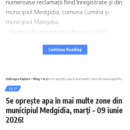
numeroase reclamații fiind înregistrate și din
municipiul Medgidia, comuna Lumina și
municipiul Mangalia.
Cantitățile importante de precipitații
căzute într-un interval foarte scurt de timp
Continue Reading
au depășit, pe alocuri, capacitatea de
preluare instantanee a sistemelor de
canalizare, conducând la apariția unor
Dobrogea Explore
>
Blog
>
la zi
>
Se oprește apa în mai multe zone din municipiul Medgidia, marți – 09 iunie 2026!
acumulări temporare de apă în mai multe
LA ZI
zone din aria de operare.
Se oprește apa în mai multe zone din
La această oră, RAJA SA acționează în teren
municipiul Medgidia, marți – 09 iunie
cu 26 de echipe de intervenție, dotate cu
2026!
vidanje, motopompe de mare putere și