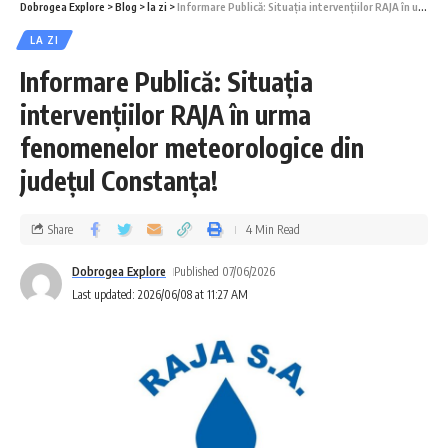
Dobrogea Explore
>
Blog
>
la zi
>
Informare Publică: Situația intervențiilor RAJA în urma fenomenelor meteorologice din județul Constanța!
LA ZI
Informare Publică: Situația
intervențiilor RAJA în urma
fenomenelor meteorologice din
județul Constanța!
Share
4 Min Read
Dobrogea Explore
Published 07/06/2026
Last updated: 2026/06/08 at 11:27 AM