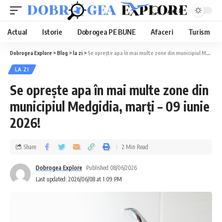
Aa
Actual
Istorie
Dobrogea PE BUNE
Afaceri
Turism
Dobrogea Explore
>
Blog
>
la zi
>
Se oprește apa în mai multe zone din municipiul Medgidia, marți – 09 iunie 2026!
LA ZI
Se oprește apa în mai multe zone din
municipiul Medgidia, marți – 09 iunie
2026!
Share
2 Min Read
Dobrogea Explore
Published 08/06/2026
Last updated: 2026/06/08 at 1:09 PM