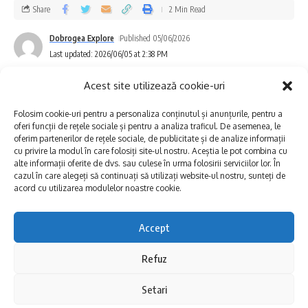
autoutilitare. Dintre acestea, 11 echipe
Share
2 Min Read
intervin în municipiul Constanța, iar 15 echipe
Dobrogea Explore
Published 05/06/2026
acționează în restul județului pentru
Last updated: 2026/06/05 at 2:38 PM
soluționarea sesizărilor primite și diminuarea
Acest site utilizează cookie-uri
efectelor generate de precipitațiile
abundente.
Folosim cookie-uri pentru a personaliza conținutul și anunțurile, pentru a
oferi funcții de rețele sociale și pentru a analiza traficul. De asemenea, le
Deși volumele de apă înregistrate au
oferim partenerilor de rețele sociale, de publicitate și de analize informații
cu privire la modul în care folosiți site-ul nostru. Aceștia le pot combina cu
depășit capacitatea normală de preluare
alte informații oferite de dvs. sau culese în urma folosirii serviciilor lor. În
cazul în care alegeți să continuați să utilizați website-ul nostru, sunteți de
instantanee a sistemului, infrastructura
acord cu utilizarea modulelor noastre cookie.
funcționează la capacitatea maximă
Accept
proiectată și pe măsură ce intensitatea
precipitațiilor s-a redus, apa acumulată este
Refuz
RAJA SA va executa
marți, 09 iunie 2026
,
preluată și evacuată gradual, contribuind la
lucrări de dezafectare a unor conducte de
Setari
diminuarea efectelor generate de inundațiile