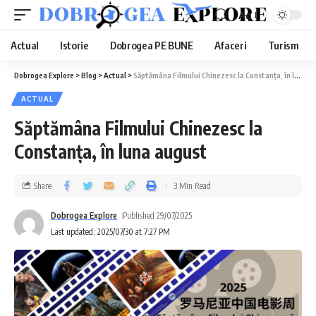
Aa
Actual
Istorie
Dobrogea PE BUNE
Afaceri
Turism
Dobrogea Explore
>
Blog
>
Actual
>
Săptămâna Filmului Chinezesc la Constanța, în luna august
ACTUAL
Săptămâna Filmului Chinezesc la
Constanța, în luna august
Share
3 Min Read
Dobrogea Explore
Published 29/07/2025
Last updated: 2025/07/30 at 7:27 PM