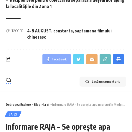
la localitățile din Zona 1
4-8 AUGUST
,
constanta
,
saptamana filmului
TAGGED:
chinezesc
Facebook
Lasă un comentariu
Dobrogea Explore
>
Blog
>
la zi
>
Informare RAJA – Se oprește apa miercuri în Medgidia
LA ZI
Informare RAJA – Se oprește apa