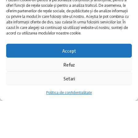
S.A. După ce se va relua furnizarea apei,
oferi funcții de rețele sociale și pentru a analiza traficul. De asemenea, le
aceasta ar putea avea o calitate scăzută.
oferim partenerilor de rețele sociale, de publicitate și de analize informații
cu privire la modul în care folosiți site-ul nostru. Aceștia le pot combina cu
Este posibil să apară tulburări de culoare sau
alte informații oferite de dvs. sau culese în urma folosirii serviciilor lor. În
cazul în care alegeți să continuați să utilizați website-ul nostru, sunteți de
să fie puțin tulbure.
acord cu utilizarea modulelor noastre cookie.
Accept
,,Ne cerem scuze pentru disconfortul creat
Poate că nu toți îngerii au aripi. Unii trec
abonaților, pe care îi asigurăm că
Refuz
pe lângă noi zilnic, fără să-i observăm. Alții
echipele de intervenție ale constructorului
ne ating viața prin gesturi simple, dar
Setari
vor face tot posibilul pentru finalizarea
esențiale. Despre ei este vorba în noua
Politica de confidentialitate
lucrărilor și reluarea furnizării apei potabile în
expoziție semnată de artistul Levente
timp operativ” au transmis reprezentanții
Csatlós, care se deschide marți, 29 iulie
companiei.
2025, la Constanța.
S-ar putea să vă placă și