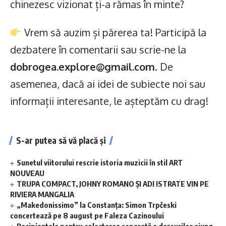
chinezesc vizionat ți-a rămas în minte?
Vrem să auzim și părerea ta! Participă la
dezbatere în comentarii sau scrie-ne la
dobrogea.explore@gmail.com
. De
asemenea, dacă ai idei de subiecte noi sau
informații interesante, le așteptăm cu drag!
S-ar putea să vă placă și
Sunetul viitorului rescrie istoria muzicii în stil ART
NOUVEAU
TRUPA COMPACT, JOHNY ROMANO ȘI ADI ISTRATE VIN PE
RIVIERA MANGALIA
„Makedonissimo” la Constanța: Simon Trpčeski
concertează pe 8 august pe Faleza Cazinoului
Recipientele pentru colectarea separată a deșeurilor ajung