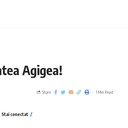
tatea Agigea!
Share
1 Min Read
Stai conectat