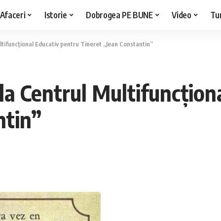
Afaceri
Istorie
Dobrogea PE BUNE
Video
Tu
tifuncțional Educativ pentru Tineret „Jean Constantin”
a Centrul Multifuncțion
ntin”