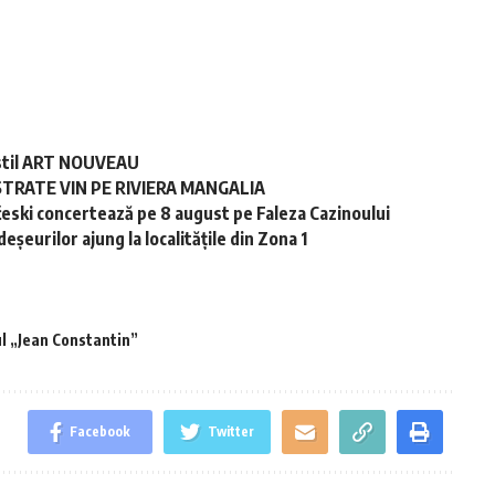
în stil ART NOUVEAU
STRATE VIN PE RIVIERA MANGALIA
ski concertează pe 8 august pe Faleza Cazinoului
șeurilor ajung la localitățile din Zona 1
l „Jean Constantin”
Facebook
Twitter