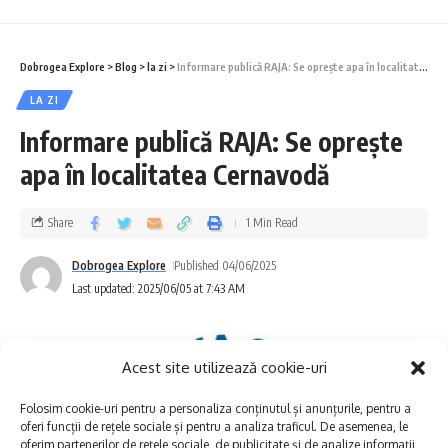
Naționale de Arheologie, într-un dialog care
a pus în discuție mai multe mituri
Dobrogea Explore
>
Blog
>
la zi
>
Informare publică RAJA: Se oprește apa în localitatea Cernavodă
contemporane și stereotipuri subculturale.
LA ZI
Informare publică RAJA: Se oprește
Cuprins
apa în localitatea Cernavodă
Istoria e o armă de apărare, nu de atac
Share
1 Min Read
Istoria falsificată devine un pericol
Dobrogea Explore
Published 04/06/2025
Patriotism sau mit? care-i limita?
Last updated: 2025/06/05 at 7:43 AM
Dacismul, miturile și fabricarea de legendă
Istoricii, acuzați de manipulare? Realitatea e mai
simplă
Acest site utilizează cookie-uri
Cine trebuie să explice istoria?
Folosim cookie-uri pentru a personaliza conținutul și anunțurile, pentru a
oferi funcții de rețele sociale și pentru a analiza traficul. De asemenea, le
Informația istorică – prea complicată?
oferim partenerilor de rețele sociale, de publicitate și de analize informații