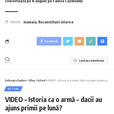
concertează pe 8 august pe Faleza Cazinoului
mamaia
,
Reconstituiri istorice
TAGGED:
Facebook
Lasă un comentariu
Dobrogea Explore
>
Blog
>
Actual
>
VIDEO – Istoria ca o armă – dacii au ajuns primii pe lună?
ACTUAL
VIDEO – Istoria ca o armă – dacii au
ajuns primii pe lună?