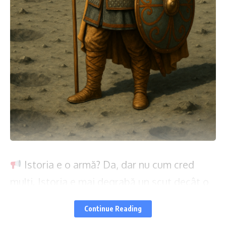
Istoria e o armă? Da, dar nu cum cred
mulți. Istoria e mai degrabă un scut decât o
sabie. Am stat de vorbă cu Dănuț
Continue Reading
Aparaschivei, istoric și președinte al Comisiei