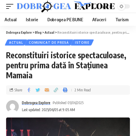
Aa
Actual
Istorie
Dobrogea PE BUNE
Afaceri
Turism
Dobrogea Explore
>
Blog
>
Actual
>
Reconstituiri istorice spectaculoase, pentru prima dată în Stațiunea Mamaia
ACTUAL
COMUNICAT DE PRESĂ
ISTORIE
Reconstituiri istorice spectaculoase,
pentru prima dată în Stațiunea
Mamaia
Share
2 Min Read
Dobrogea Explore
Published 05/06/2025
Last updated: 2025/06/05 at 9:05 AM