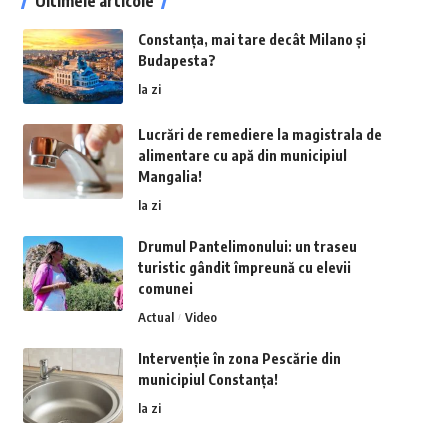
Ultimele articole
Constanța, mai tare decât Milano și
Budapesta?
la zi
Lucrări de remediere la magistrala de
alimentare cu apă din municipiul
Mangalia!
la zi
Drumul Pantelimonului: un traseu
turistic gândit împreună cu elevii
comunei
Actual
Video
Intervenție în zona Pescărie din
municipiul Constanța!
la zi