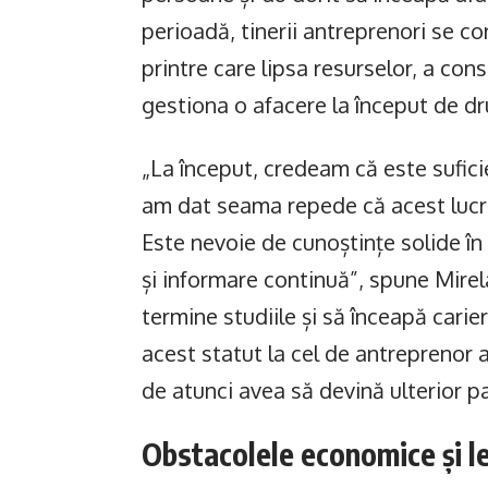
perioadă, tinerii antreprenori se c
printre care lipsa resurselor, a con
gestiona o afacere la început de d
„La început, credeam că este suficie
am dat seama repede că acest lucru
Este nevoie de cunoștințe solide în 
și informare continuă”, spune Mirela
termine studiile și să înceapă carie
acest statut la cel de antreprenor 
de atunci avea să devină ulterior pa
Obstacolele economice și l