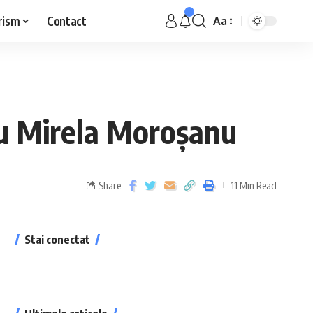
rism
Contact
Aa
cu Mirela Moroșanu
Share
11 Min Read
Stai conectat