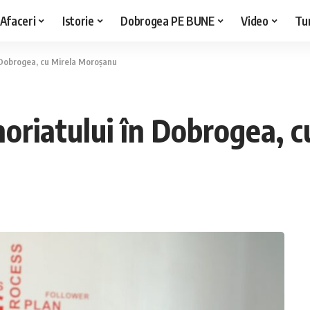
Afaceri
Istorie
Dobrogea PE BUNE
Video
Tu
n Dobrogea, cu Mirela Moroșanu
noriatului în Dobrogea, 