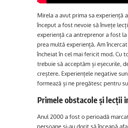
Mirela a avut prima sa experiență a
început a fost nevoie să învețe lecț
experiență ca antreprenor a fost la
prea multă experiență. Am încercat 
încheiat în cel mai fericit mod. Cu 
trebuie să acceptăm și eșecurile, d
creștere. Experiențele negative sunt
formează și ne pregătesc pentru suc
Primele obstacole și lecții
Anul 2000 a fost o perioadă marca
persoane și-au dorit să înceapă afa