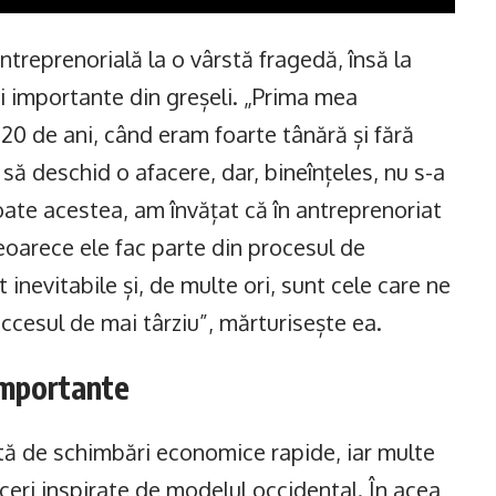
ntreprenorială la o vârstă fragedă, însă la
ii importante din greșeli. „Prima mea
 20 de ani, când eram foarte tânără și fără
să deschid o afacere, dar, bineînțeles, nu s-a
toate acestea, am învățat că în antreprenoriat
eoarece ele fac parte din procesul de
 inevitabile și, de multe ori, sunt cele care ne
cesul de mai târziu”, mărturisește ea.
 importante
tă de schimbări economice rapide, iar multe
ceri inspirate de modelul occidental. În acea