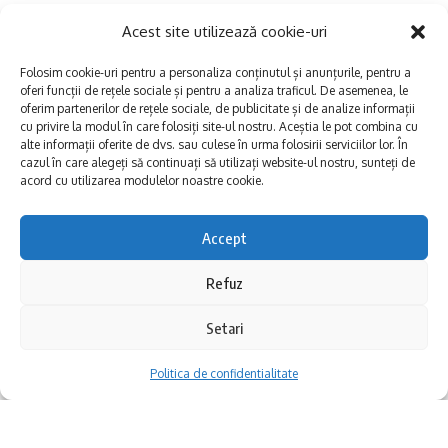
exploatare.
Acest site utilizează cookie-uri
Având în vedere gradul avansat de uzură al
Folosim cookie-uri pentru a personaliza conținutul și anunțurile, pentru a
oferi funcții de rețele sociale și pentru a analiza traficul. De asemenea, le
conductei, lucrările de reabilitare sunt
oferim partenerilor de rețele sociale, de publicitate și de analize informații
cu privire la modul în care folosiți site-ul nostru. Aceștia le pot combina cu
absolut necesare pentru reducerea riscului
alte informații oferite de dvs. sau culese în urma folosirii serviciilor lor. În
cazul în care alegeți să continuați să utilizați website-ul nostru, sunteți de
producerii unor avarii majore, creșterea
acord cu utilizarea modulelor noastre cookie.
siguranței în exploatare și asigurarea
Accept
continuității serviciului de alimentare cu apă
potabilă. În lipsa executării acestor
Refuz
Pentru executarea lucrărilor de înlocuire a unui tronson din
conducta principală de alimentare cu apă, cu diametrul de
intervenții, există riscul agravării stării
Setari
400 mm, din Piața Ovidiu, municipiul Constanța,
RAJA SA va
tehnice a infrastructurii, cu posibilitatea
sista furnizarea apei potabile timp de 16 ore, începând
Politica de confidentialitate
producerii unor avarii majore ce ar putea
din această noapte – 28 mai 2026, ora 23.00, până
mâine – 29 mai 2026, ora 15.00.
conduce la întreruperi extinse și de durată