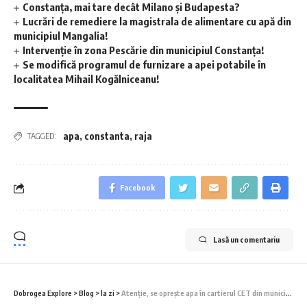
Constanța, mai tare decât Milano și Budapesta?
Lucrări de remediere la magistrala de alimentare cu apă din
municipiul Mangalia!
Intervenție în zona Pescărie din municipiul Constanța!
Se modifică programul de furnizare a apei potabile în
localitatea Mihail Kogălniceanu!
apa
,
constanta
,
raja
TAGGED:
Facebook
Lasă un comentariu
Dobrogea Explore
>
Blog
>
la zi
>
Atenție, se oprește apa în cartierul CET din municipiul Constanța!