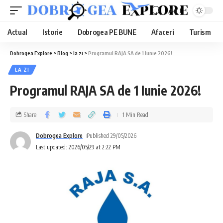
Aa
Actual
Istorie
Dobrogea PE BUNE
Afaceri
Turism
Dobrogea Explore
>
Blog
>
la zi
>
Programul RAJA SA de 1 Iunie 2026!
LA ZI
Programul RAJA SA de 1 Iunie 2026!
Share
1 Min Read
Dobrogea Explore
Published 29/05/2026
Last updated: 2026/05/29 at 2:22 PM