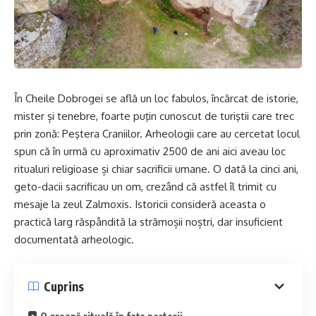
În Cheile Dobrogei se află un loc fabulos, încărcat de istorie,
mister și tenebre, foarte puţin cunoscut de turiştii care trec
prin zonă: Peştera Craniilor. Arheologii care au cercetat locul
spun că în urmă cu aproximativ 2500 de ani aici aveau loc
ritualuri religioase și chiar sacrificii umane. O dată la cinci ani,
geto-dacii sacrificau un om, crezând că astfel îl trimit cu
mesaje la zeul Zalmoxis. Istoricii consideră aceasta o
practică larg răspândită la strămoșii noștri, dar insuficient
documentată arheologic.
Cuprins