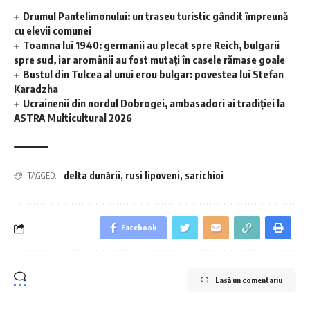
Drumul Pantelimonului: un traseu turistic gândit împreună
cu elevii comunei
Toamna lui 1940: germanii au plecat spre Reich, bulgarii
spre sud, iar aromânii au fost mutați în casele rămase goale
Bustul din Tulcea al unui erou bulgar: povestea lui Stefan
Karadzha
Ucrainenii din nordul Dobrogei, ambasadori ai tradiției la
ASTRA Multicultural 2026
delta dunării
,
rusi lipoveni
,
sarichioi
TAGGED:
Facebook
Lasă un comentariu