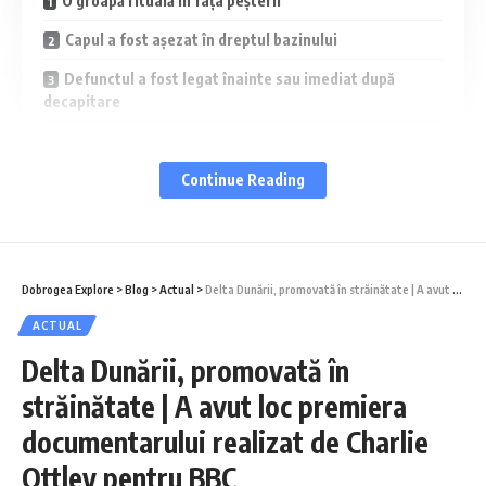
O groapă rituală în fața peșterii
Capul a fost așezat în dreptul bazinului
Defunctul a fost legat înainte sau imediat după
decapitare
Sacrificii rituale la geto-daci
Continue Reading
La intrarea în Cheile Dobrogei dinspre Constanța, în locul în
care apar primele formațiuni calcaroase pe partea stângă a
șoselei, la baza unui bloc de piatră, se află intrarea de formă
Dobrogea Explore
>
Blog
>
Actual
>
Delta Dunării, promovată în străinătate | A avut loc premiera documentarului realizat de Charlie Ottley pentru BBC
dreptunghiulară, a Grotei Craniilor.
ACTUAL
Delta Dunării, promovată în
străinătate | A avut loc premiera
documentarului realizat de Charlie
Ottley pentru BBC