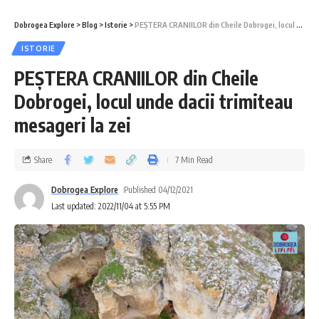
Dobrogea Explore
>
Blog
>
Istorie
>
PEȘTERA CRANIILOR din Cheile Dobrogei, locul unde dacii trimiteau mesageri la zei
ISTORIE
PEȘTERA CRANIILOR din Cheile
Dobrogei, locul unde dacii trimiteau
mesageri la zei
Share
7 Min Read
Dobrogea Explore
Published 04/12/2021
Last updated: 2022/11/04 at 5:55 PM