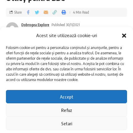
Share
4 Min Read
Dobrogea Explore
Published 30/11/2021
Last updated: 2022/11/04 at 5:57 PM
Acest site utilizează cookie-uri
Folosim cookie-uri pentru a personaliza conținutul și anunțurile, pentru a
oferi funcții de rețele sociale și pentru a analiza traficul. De asemenea, le
oferim partenerilor de rețele sociale, de publicitate și de analize informații
În fața peșterii, o groapă de câțiva metri stă martor al
cu privire la modul în care folosiți site-ul nostru. Aceștia le pot combina cu
săpăturilor arheologice realizate în urmă cu 10 ani de către o
alte informații oferite de dvs. sau culese în urma folosirii serviciilor lor. În
echipă mixtă de arheologi din România și Polonia, în cadrul
cazul în care alegeți să continuați să utilizați website-ul nostru, sunteți de
acord cu utilizarea modulelor noastre cookie.
proiectului
Study of the Prehistoric and Early Mediaeval
Settlements in the Casimcea River Valley in Central
Dobrudja
.
Accept
Refuz
Concluziile cercetărilor au fost publicate în revista Pontica, în
articolul
O
groapă rituală descoperită în zona Cheile
Setari
Dobrogei-Peștera Craniilor
, semnat de Valentina VOINEA și
Barłomiej Szymon SZMONIEWSKI.