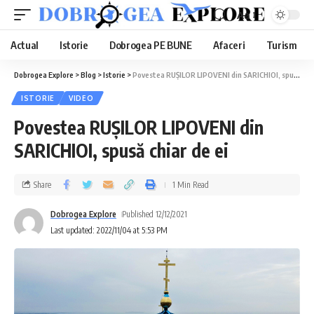
Aa
Actual
Istorie
Dobrogea PE BUNE
Afaceri
Turism
Dobrogea Explore
>
Blog
>
Istorie
>
Povestea RUȘILOR LIPOVENI din SARICHIOI, spusă chiar de ei
ISTORIE
VIDEO
Povestea RUȘILOR LIPOVENI din
SARICHIOI, spusă chiar de ei
Share
1 Min Read
Dobrogea Explore
Published 12/12/2021
Last updated: 2022/11/04 at 5:53 PM