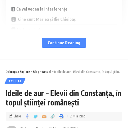
Ce vei vedea la Interferențe
Cine sunt Mariea și Ilie Chioibaș
Unde și când
Ce vei descoperi?
Continue Reading
Ce vei vedea la Interferențe
Dobrogea Explore
>
Blog
>
Actual
>
Ideile de aur – Elevii din Constanța, în topul științei românești
Lucrări semnate de
Mariea Petcu Chioibaș
ACTUAL
și
Ilie Chioibaș
.
Ideile de aur – Elevii din Constanța, în
Ea – specializată în grafică, cu o sensibilitate
topul științei românești
poetică rară.
El – pictor, cu un simț al compoziției și culorii
Share
2 Min Read
foarte clar.