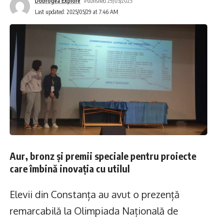
Dobrogea Explore
Published 29/05/2025
Last updated: 2025/05/29 at 7:46 AM
Expoziția adună:
acuarele delicate și expresive
picturi intense, cu vibrații cromatice
lucrări care combină tehnici clasice și
moderne
teme sociale, culturale și filosofice
Este, practic, o incursiune în două lumi
artistice care se privesc, se ating și se
Aur, bronz și premii speciale pentru proiecte
influențează.
care îmbină inovația cu utilul
Cine sunt Mariea și Ilie Chioibaș
Elevii din Constanța au avut o prezență
remarcabilă la Olimpiada Națională de
Mariea Petcu Chioibaș
– născută la