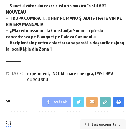
Sunetul viitorului rescrie istoria muzicii în stil ART
NOUVEAU
TRUPA COMPACT, JOHNY ROMANO ȘI ADI ISTRATE VIN PE
RIVIERA MANGALIA
„Makedonissimo” la Constanța: Simon Trpčeski
concertează pe 8 august pe Faleza Cazinoului
Recipientele pentru colectarea separată a deșeurilor ajung
la localitățile din Zona 1
experiment
,
INCDM
,
marea neagra
,
PASTRAV
TAGGED:
CURCUBEU
Facebook
Lasă un comentariu