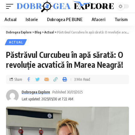
Aa
Actual
Istorie
Dobrogea PE BUNE
Afaceri
Turism
Dobrogea Explore
>
Blog
>
Actual
>
Păstrăvul Curcubeu în apă sărată: O revoluție acvatică în Marea Neagră!
ACTUAL
Păstrăvul Curcubeu în apă sărată: O
revoluție acvatică în Marea Neagră!
Share
3 Min Read
Dobrogea Explore
Published 30/05/2025
Last updated: 2025/05/30 at 7:22 AM