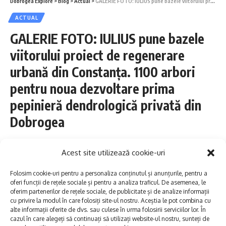
țară și din afara ei. Lucrează cu contrast, ritm
Dobrogea Explore
>
Blog
>
Actual
>
GALERIE FOTO: IULIUS pune bazele viitorului proiect de regenerare urbană din Constanța. 1100 arbori pentru noua dezvoltare prima pepinieră dendrologică privată din Dobrogea
Premiul III pentru echipă de la „Mircea”
și culoare, într-un limbaj vizual care
ACTUAL
Mai mult decât diplome
GALERIE FOTO: IULIUS pune bazele
„disciplinează spațiul și provoacă gândul”
Felicitări pentru muncă, idee și execuție
viitorului proiect de regenerare
(Constantin Hoștiuc).
urbană din Constanța. 1100 arbori
Medalii de aur pentru proiecte
Asta înseamnă Interferențe: nu doar o
pentru noua dezvoltare prima
tehnologice bine gândite
expoziție, ci un schimb de idei vizuale.
pepinieră dendrologică privată din
Andrei Fuduli și David Alexandru Marin, elevi
Dobrogea
Unde și când
ai Liceului Teoretic Internațional de
Informatică din Constanța, au primit medalii
Share
6 Min Read
Muzeul de Artă Tulcea
Acest site utilizează cookie-uri
de aur pentru lucrarea BNDD – Dispozitiv
Dobrogea Explore
Published 29/05/2025
Vernisaj:
luni, 16 iunie, ora 17:00
Folosim cookie-uri pentru a personaliza conținutul și anunțurile, pentru a
Last updated: 2025/05/29 at 7:36 AM
sportiv de măsurare a distanței drumului.
oferi funcții de rețele sociale și pentru a analiza traficul. De asemenea, le
Program: marți–duminică, 09:00–17:00
oferim partenerilor de rețele sociale, de publicitate și de analize informații
cu privire la modul în care folosiți site-ul nostru. Aceștia le pot combina cu
Ultima intrare: 16:30
O medalie de aur a fost acordată și lui Al
alte informații oferite de dvs. sau culese în urma folosirii serviciilor lor. În
cazul în care alegeți să continuați să utilizați website-ul nostru, sunteți de