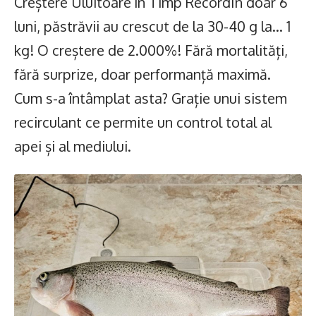
Creștere Uluitoare în Timp RecordÎn doar 6
luni, păstrăvii au crescut de la 30-40 g la… 1
kg! O creștere de 2.000%! Fără mortalități,
fără surprize, doar performanță maximă.
Cum s-a întâmplat asta? Grație unui sistem
recirculant ce permite un control total al
apei și al mediului.