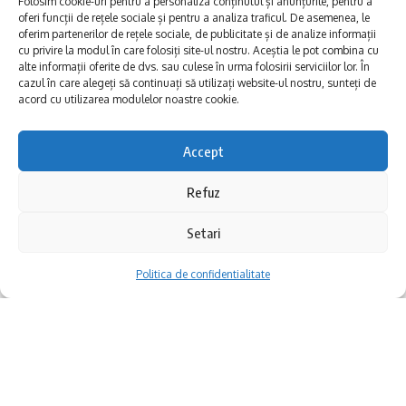
Folosim cookie-uri pentru a personaliza conținutul și anunțurile, pentru a
oferi funcții de rețele sociale și pentru a analiza traficul. De asemenea, le
oferim partenerilor de rețele sociale, de publicitate și de analize informații
cu privire la modul în care folosiți site-ul nostru. Aceștia le pot combina cu
alte informații oferite de dvs. sau culese în urma folosirii serviciilor lor. În
cazul în care alegeți să continuați să utilizați website-ul nostru, sunteți de
acord cu utilizarea modulelor noastre cookie.
Accept
Refuz
O fată de doar 14 ani, Nicoleta (Nico) Onciul,
Maria Dragomiroiu a primit premiul
Setari
care coordona un atelier de dezvoltare
“MAMAIA Noastalgia” din partea OMD
personală (unde copiii își explorau emoțiile
Politica de confidentialitate
Mamaia Constanța pe scena Festivalului
prin intermediul jocului și al discuțiilor), ne-a
Național al Cântecului și Dansului Popular
explicat:
Românesc Mamaia, ediția 2024.
„Acesta este un camp organizat de copii cu