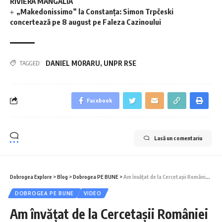
RIVIERA MANGALIA
„Makedonissimo” la Constanța: Simon Trpčeski
concertează pe 8 august pe Faleza Cazinoului
DANIEL MORARU
,
UNPR RSE
TAGGED:
Facebook
Lasă un comentariu
Dobrogea Explore
>
Blog
>
Dobrogea PE BUNE
>
Am învățat de la Cercetașii României cum pot fi educați copiii în natură
DOBROGEA PE BUNE
VIDEO
Am învățat de la Cercetașii României