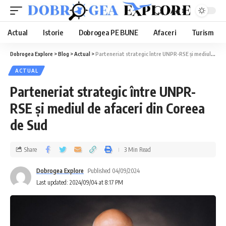
Aa
Actual
Istorie
Dobrogea PE BUNE
Afaceri
Turism
Dobrogea Explore
>
Blog
>
Actual
>
Parteneriat strategic între UNPR-RSE și mediul de afaceri din Coreea de Sud
ACTUAL
Parteneriat strategic între UNPR-
RSE și mediul de afaceri din Coreea
de Sud
Share
3 Min Read
Dobrogea Explore
Published 04/09/2024
Last updated: 2024/09/04 at 8:17 PM