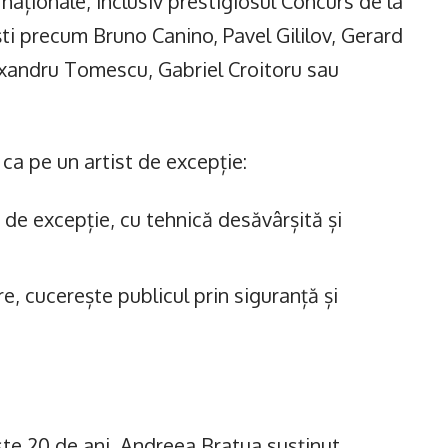
rnaționale, inclusiv prestigiosul Concurs de la
iști precum Bruno Canino, Pavel Gililov, Gerard
xandru Tomescu, Gabriel Croitoru sau
ca pe un artist de excepție:
 de excepție, cu tehnică desăvârșită și
e, cucerește publicul prin siguranță și
ste 20 de ani, Andreea Bratua susținut