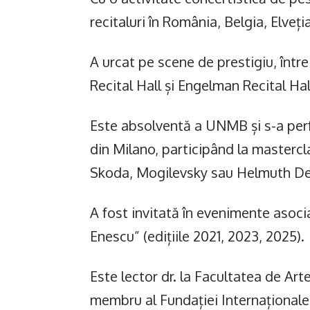
recitaluri în România, Belgia, Elveț
A urcat pe scene de prestigiu, înt
Recital Hall și Engelman Recital Ha
Este absolventă a UNMB și s-a perf
din Milano, participând la mastercl
Skoda, Mogilevsky sau Helmuth De
A fost invitată în evenimente asoci
Enescu” (edițiile 2021, 2023, 2025).
Este lector dr. la Facultatea de Art
membru al Fundației Internaționale 