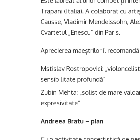
Este laureat al unor competiții inte
Trapani (Italia). A colaborat cu art
Causse, Vladimir Mendelssohn, Ale
Cvartetul „Enescu” din Paris.
Aprecierea maeștrilor îl recomandă 
Mstislav Rostropovici: „violoncelist
sensibilitate profundă”
Zubin Mehta: „solist de mare valoar
expresivitate”
Andreea Bratu
– pian
Cu o activitate concertistică de pe