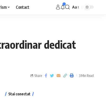
rism
Contact
Aa
raordinar dedicat
Share
3 Min Read
Stai conectat