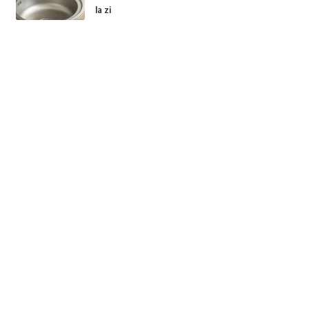
la zi