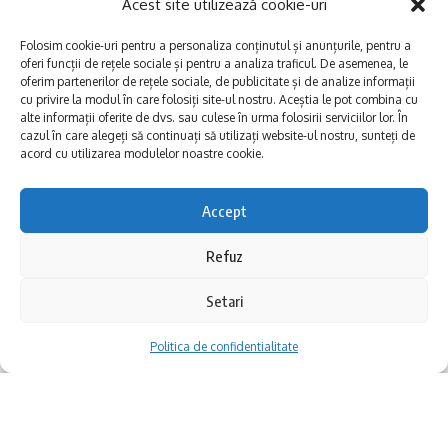
Acest site utilizează cookie-uri
„Am venit, ne-am lăsat amprenta, am plecat!
Folosim cookie-uri pentru a personaliza conținutul și anunțurile, pentru a
Calificare în grupele EHF European League!
oferi funcții de rețele sociale și pentru a analiza traficul. De asemenea, le
oferim partenerilor de rețele sociale, de publicitate și de analize informații
CSM Constanța reușește un rezultat
cu privire la modul în care folosiți site-ul nostru. Aceștia le pot combina cu
alte informații oferite de dvs. sau culese în urma folosirii serviciilor lor. În
senzațional în Spania: câștigă pe terenul lui
cazul în care alegeți să continuați să utilizați website-ul nostru, sunteți de
acord cu utilizarea modulelor noastre cookie.
Fraikin BM Granollers și o elimină din
competiție pe finalista ediției precedente a
Accept
EHF European League!
Refuz
Băieții antrenați de George Buricea și Ionuț
Pușcașu au obținut o victorie cu 20-18 (14-10),
Setari
default
refăcând astfel diferența din prima manșă,
Politica de confidentialitate
când spaniolii s-au impus cu 29-27!
Mâine, pe 2 septembrie, începe Festivalul
Dramatismul a atins cote maxime în Palau
Borșului Lipovenesc de Jurilovca, cel mai
d’Esports din Granollers, pentru că totul s-a
mare festival din județul Tulcea.