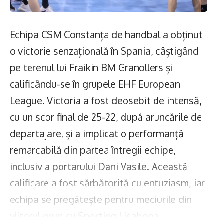
Echipa CSM Constanța de handbal a obținut
o victorie senzațională în Spania, câștigând
pe terenul lui Fraikin BM Granollers și
calificându-se în grupele EHF European
League. Victoria a fost deosebit de intensă,
cu un scor final de 25-22, după aruncările de
departajare, și a implicat o performanță
remarcabilă din partea întregii echipe,
inclusiv a portarului Dani Vasile. Această
calificare a fost sărbătorită cu entuziasm, iar
echipa se pregătește pentru meciurile din
viitorul grup cu Sporting Lisabona,