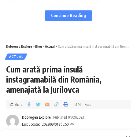
Tatabanya și Chrobry Glogow.
Continue Reading
Dobrogea Explore
>
Blog
>
Actual
>
Cum arată prima insulă instagramabilă din România, amenajată la Jurilovca
ACTUAL
Cum arată prima insulă
instagramabilă din România,
amenajată la Jurilovca
Share
3 Min Read
Iată ce au transmis reprezentanții CSM
Dobrogea Explore
Published 01/09/2023
Last updated: 2023/09/01 at 5:50 PM
Constanța în ziua victoriei: