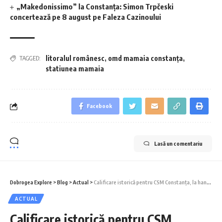
„Makedonissimo” la Constanța: Simon Trpčeski
concertează pe 8 august pe Faleza Cazinoului
litoralul românesc
,
omd mamaia constanța
,
TAGGED:
statiunea mamaia
Facebook
Lasă un comentariu
Dobrogea Explore
>
Blog
>
Actual
>
Calificare istorică pentru CSM Constanța, la handbal: Am încins Hora Bucuriei în Spania!
ACTUAL
Calificare istorică pentru CSM