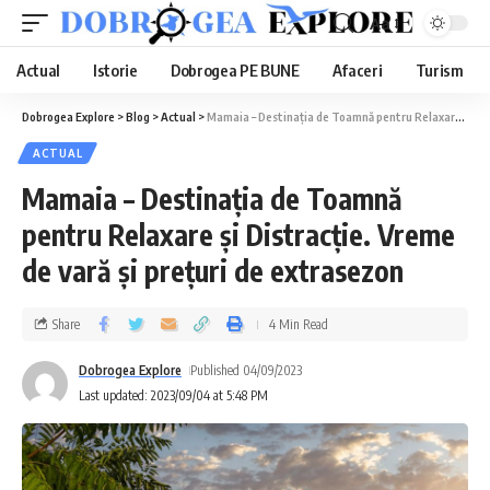
Aa
Actual
Istorie
Dobrogea PE BUNE
Afaceri
Turism
Dobrogea Explore
>
Blog
>
Actual
>
Mamaia – Destinația de Toamnă pentru Relaxare și Distracție. Vreme de vară şi preţuri de extrasezon
ACTUAL
Mamaia – Destinația de Toamnă
pentru Relaxare și Distracție. Vreme
de vară şi preţuri de extrasezon
Share
4 Min Read
Dobrogea Explore
Published 04/09/2023
Last updated: 2023/09/04 at 5:48 PM