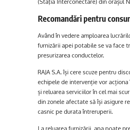
(Staţia Interconectare) din orașul 
Recomandări pentru consu
Având în vedere amploarea lucrărilo
furnizării apei potabile se va face t
presurizarea conductelor.
RAJA S.A. își cere scuze pentru disc
echipele de intervenție vor acționa 
și reluarea serviciilor în cel mai s
din zonele afectate să își asigure 
casnic pe durata întreruperii.
La reluarea furnizării, apa poate p