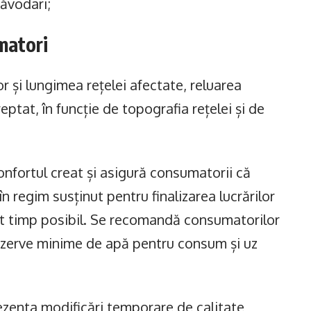
Năvodari;
matori
r și lungimea rețelei afectate, reluarea
reptat, în funcție de topografia rețelei și de
onfortul creat și asigură consumatorii că
în regim susținut pentru finalizarea lucrărilor
curt timp posibil. Se recomandă consumatorilor
rezerve minime de apă pentru consum și uz
rezenta modificări temporare de calitate,