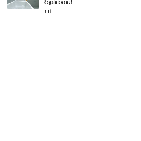
Kogălniceanu!
la zi