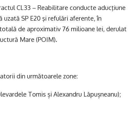
tractul CL33 – Reabilitare conducte aducţiune
 uzată SP E20 şi refulări aferente, în
totală de aproximativ 76 milioane lei, derulat
ructură Mare (POIM).
matorii din următoarele zone:
bulevardele Tomis și Alexandru Lăpușneanu);