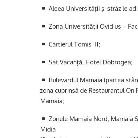
Aleea Universităţii şi străzile ad
Zona Universității Ovidius – Facu
Cartierul Tomis III;
Sat Vacanţă, Hotel Dobrogea;
Bulevardul Mamaia (partea stâng
zona cuprinsă de Restaurantul On Pl
Mamaia;
Zonele Mamaia Nord, Mamaia Sat,
Midia