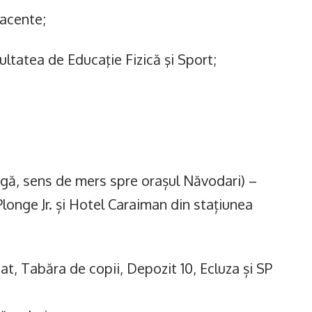
iacente;
ltatea de Educaţie Fizică şi Sport;
ă, sens de mers spre orașul Năvodari) –
onge Jr. și Hotel Caraiman din stațiunea
 Tabăra de copii, Depozit 10, Ecluza și SP