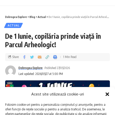
pentru finalizarea lucrărilor și reluarea
furnizării apei potabile în timp operativ.
Dobrogea Explore
>
Blog
>
Actual
>
De 1 Iunie, copilăria prinde viață în Parcul Arheologic!
ACTUAL
Totodată, rugăm utilizatorii afectați de
De 1 Iunie, copilăria prinde viață în
această oprire să își asigure rezerva minimă
Parcul Arheologic!
de apă pentru consum și uz casnic în
perioada în care va fi sistată alimentarea cu
Share
1 Min Read
apă.
Dobrogea Explore
Published 27/05/2026
Last updated: 2026/05/27 at 5:00 PM
La reluarea furnizării, pot apărea modificări
temporare de aspect ale apei (turbiditate,
Acest site utilizează cookie-uri
culoare), cauzate de golirea și reumplerea
conductelor. În această situație,
Folosim cookie-uri pentru a personaliza conținutul și anunțurile, pentru a
oferi funcții de rețele sociale și pentru a analiza traficul. De asemenea, le
recomandăm utilizarea apei doar în scopuri
oferim partenerilor de rețele sociale, de publicitate și de analize informații