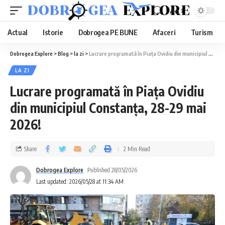
Aa
Actual
Istorie
Dobrogea PE BUNE
Afaceri
Turism
Dobrogea Explore
>
Blog
>
la zi
>
Lucrare programată în Piața Ovidiu din municipiul Constanța, 28-29 mai 2026!
LA ZI
Lucrare programată în Piața Ovidiu
din municipiul Constanța, 28-29 mai
2026!
Share
2 Min Read
Dobrogea Explore
Published 28/05/2026
Last updated: 2026/05/28 at 11:34 AM