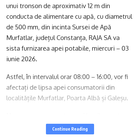
unui tronson de aproximativ 12 m din
conducta de alimentare cu apă, cu diametrul
de 500 mm, din incinta Sursei de Apă
Murfatlar, județul Constanța, RAJA SA va
sista furnizarea apei potabile, miercuri – 03
iunie 2026.
Astfel, în intervalul orar 08:00 – 16:00, vor fi
afectați de lipsa apei consumatorii din
localitățile Murfatlar, Poarta Albă și Galeșu.
Ne cerem scuze pentru neplăcerile create
abonaților afectați, pe care îi asigurăm că
Continue Reading
echipele de intervenție vor face tot posibilul