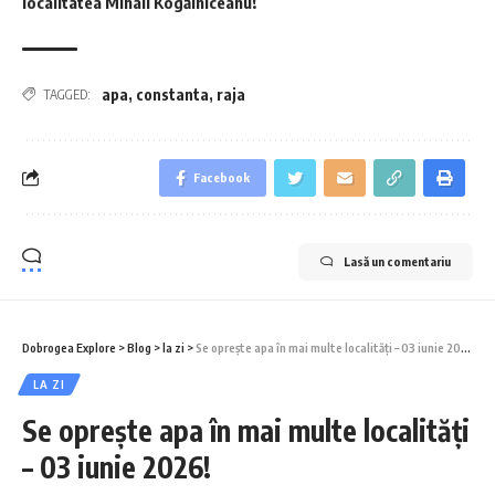
localitatea Mihail Kogălniceanu!
apa
,
constanta
,
raja
TAGGED:
Facebook
Lasă un comentariu
Dobrogea Explore
>
Blog
>
la zi
>
Se oprește apa în mai multe localități – 03 iunie 2026!
LA ZI
Se oprește apa în mai multe localități
– 03 iunie 2026!