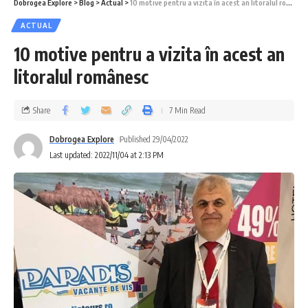
Dobrogea Explore
>
Blog
>
Actual
>
10 motive pentru a vizita în acest an litoralul românesc
ACTUAL
10 motive pentru a vizita în acest an
litoralul românesc
Share
7 Min Read
Dobrogea Explore
Published 29/04/2022
Last updated: 2022/11/04 at 2:13 PM