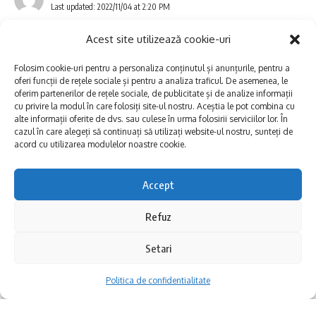
Last updated: 2022/11/04 at 2:20 PM
► „Multe oferte tip early booking s-au prelungit până la
31 mai”
Acest site utilizează cookie-uri
1. Tarife foarte bune.
Folosim cookie-uri pentru a personaliza conținutul și anunțurile, pentru a
oferi funcții de rețele sociale și pentru a analiza traficul. De asemenea, le
oferim partenerilor de rețele sociale, de publicitate și de analize informații
Un hotel de 3 stele pornește cu tarife de la 99 de lei
cu privire la modul în care folosiți site-ul nostru. Aceștia le pot combina cu
/cameră / noapte, în iunie, și poate ajunge în vârful de sezon
alte informații oferite de dvs. sau culese în urma folosirii serviciilor lor. În
cazul în care alegeți să continuați să utilizați website-ul nostru, sunteți de
la aproximativ 300-350 de lei pe cameră / noapte, cu mic
acord cu utilizarea modulelor noastre cookie.
dejun inclus.
Accept
Un hotel de 4 stele pleacă de puțin peste 100 de lei /
cameră / noapte în iunie și ajunge la 400-500 de lei pe
Refuz
cameră / noapte în vârful de sezon, cu mic dejun inclus.
Setari
Nu în ultimul rând, din cauza situației create de conflictul din
Destinația turistică Delta Dunării este și anul
vecinătatea României și a creșterii generale a prețurilor, de
Politica de confidentialitate
acesta, în topul preferințelor, atrăgând mii
la produsele de larg consum până la utilități, multe oferte
de turiști care aleg să petreacă vacanțele în
tip early booking s-au prelungit până la 31 mai, cu reduceri