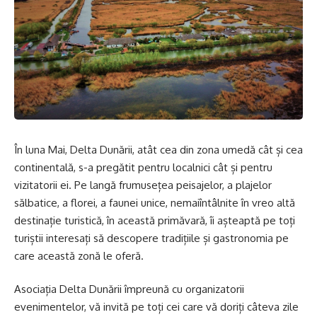
În luna Mai, Delta Dunării, atât cea din zona umedă cât și cea
continentală, s-a pregătit pentru localnici cât și pentru
vizitatorii ei. Pe langă frumusețea peisajelor, a plajelor
sălbatice, a florei, a faunei unice, nemaiîntâlnite în vreo altă
destinație turistică, în această primăvară, îi așteaptă pe toți
turiștii interesați să descopere tradițiile și gastronomia pe
care această zonă le oferă.
Asociația Delta Dunării împreună cu organizatorii
evenimentelor, vă invită pe toți cei care vă doriți câteva zile