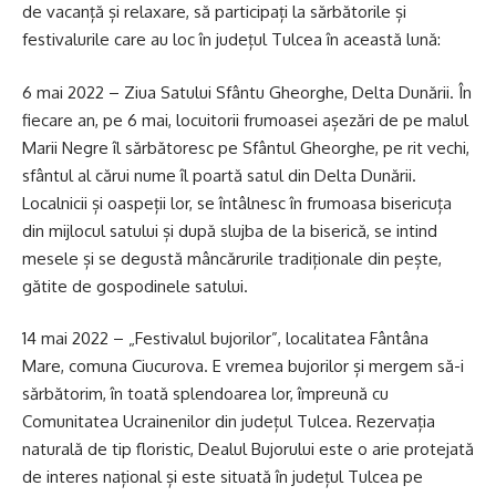
de vacanță și relaxare, să participați la sărbătorile și
festivalurile care au loc în județul Tulcea în această lună:
6 mai 2022 – Ziua Satului Sfântu Gheorghe, Delta Dunării. În
fiecare an, pe 6 mai, locuitorii frumoasei așezări de pe malul
Marii Negre îl sărbătoresc pe Sfântul Gheorghe, pe rit vechi,
sfântul al cărui nume îl poartă satul din Delta Dunării.
Localnicii și oaspeții lor, se întâlnesc în frumoasa bisericuța
din mijlocul satului și după slujba de la biserică, se intind
mesele și se degustă mâncărurile tradiționale din pește,
gătite de gospodinele satului.
14 mai 2022 – „Festivalul bujorilor”, localitatea Fântâna
Mare, comuna Ciucurova. E vremea bujorilor și mergem să-i
sărbătorim, în toată splendoarea lor, împreună cu
Comunitatea Ucrainenilor din județul Tulcea. Rezervația
naturală de tip floristic, Dealul Bujorului este o arie protejată
de interes național și este situată în județul Tulcea pe