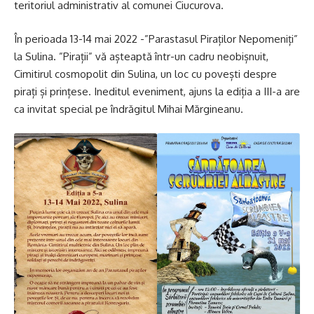
teritoriul administrativ al comunei Ciucurova.
În perioada 13-14 mai 2022 -”Parastasul Piraților Nepomeniți”
la Sulina. ”Pirații” vă așteaptă într-un cadru neobișnuit,
Cimitirul cosmopolit din Sulina, un loc cu povești despre
pirați și prințese. Ineditul eveniment, ajuns la ediția a III-a are
ca invitat special pe îndrăgitul Mihai Mărgineanu.