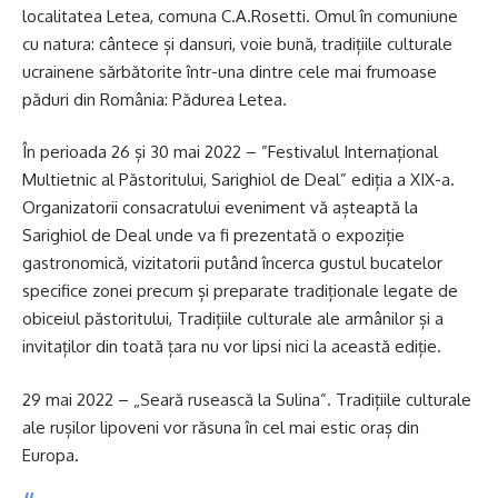
localitatea Letea, comuna C.A.Rosetti. Omul în comuniune
cu natura: cântece și dansuri, voie bună, tradițiile culturale
ucrainene sărbătorite într-una dintre cele mai frumoase
păduri din România: Pădurea Letea.
În perioada 26 și 30 mai 2022 – ”Festivalul Internațional
Multietnic al Păstoritului, Sarighiol de Deal” ediția a XIX-a.
Organizatorii consacratului eveniment vă așteaptă la
Sarighiol de Deal unde va fi prezentată o expoziție
gastronomică, vizitatorii putând încerca gustul bucatelor
specifice zonei precum și preparate tradiționale legate de
obiceiul păstoritului, Tradițiile culturale ale armânilor și a
invitaților din toată țara nu vor lipsi nici la această ediție.
29 mai 2022 – „Seară rusească la Sulina”. Tradițiile culturale
ale rușilor lipoveni vor răsuna în cel mai estic oraș din
Europa.