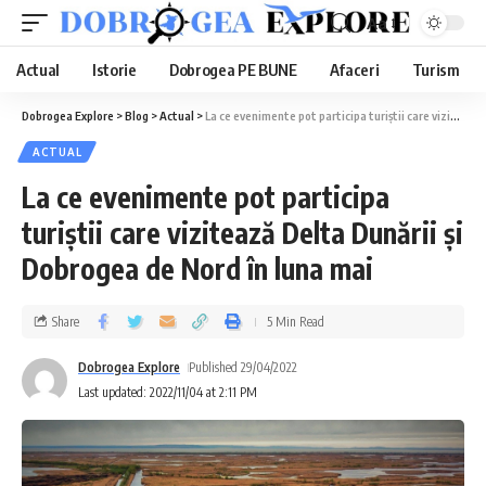
Aa
Actual
Istorie
Dobrogea PE BUNE
Afaceri
Turism
Dobrogea Explore
>
Blog
>
Actual
>
La ce evenimente pot participa turiștii care vizitează Delta Dunării și Dobrogea de Nord în luna mai
ACTUAL
La ce evenimente pot participa
turiștii care vizitează Delta Dunării și
Dobrogea de Nord în luna mai
Share
5 Min Read
Dobrogea Explore
Published 29/04/2022
Last updated: 2022/11/04 at 2:11 PM