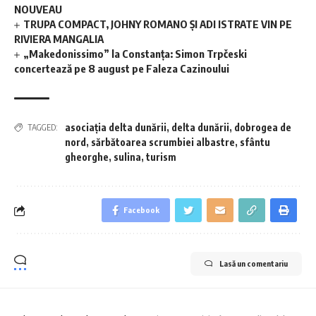
NOUVEAU
TRUPA COMPACT, JOHNY ROMANO ȘI ADI ISTRATE VIN PE
RIVIERA MANGALIA
„Makedonissimo” la Constanța: Simon Trpčeski
concertează pe 8 august pe Faleza Cazinoului
asociația delta dunării
,
delta dunării
,
dobrogea de
TAGGED:
nord
,
sărbătoarea scrumbiei albastre
,
sfântu
gheorghe
,
sulina
,
turism
Facebook
Lasă un comentariu