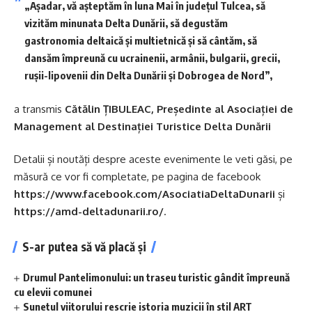
„Așadar, vă așteptăm în luna Mai în județul Tulcea, să
vizităm minunata Delta Dunării, să degustăm
gastronomia deltaică și multietnică și să cântăm, să
dansăm împreună cu ucrainenii, armânii, bulgarii, grecii,
rușii-lipovenii din Delta Dunării și Dobrogea de Nord”,
a transmis
Cătălin ȚIBULEAC, Președinte al Asociației de
Management al Destinației Turistice Delta Dunării
Detalii și noutăți despre aceste evenimente le veti găsi, pe
măsură ce vor fi completate, pe pagina de facebook
https://www.facebook.com/AsociatiaDeltaDunarii
și
https://amd-deltadunarii.ro/
.
S-ar putea să vă placă și
Drumul Pantelimonului: un traseu turistic gândit împreună
cu elevii comunei
Sunetul viitorului rescrie istoria muzicii în stil ART