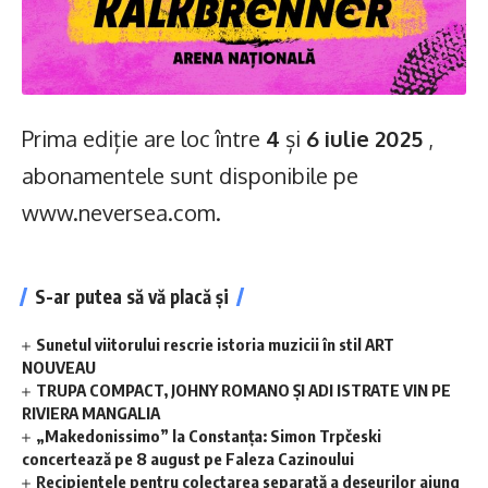
Prima ediție are loc între
4
și
6 iulie 2025
,
abonamentele sunt disponibile pe
www.neversea.com.
S-ar putea să vă placă și
Sunetul viitorului rescrie istoria muzicii în stil ART
NOUVEAU
TRUPA COMPACT, JOHNY ROMANO ȘI ADI ISTRATE VIN PE
RIVIERA MANGALIA
„Makedonissimo” la Constanța: Simon Trpčeski
concertează pe 8 august pe Faleza Cazinoului
Recipientele pentru colectarea separată a deșeurilor ajung