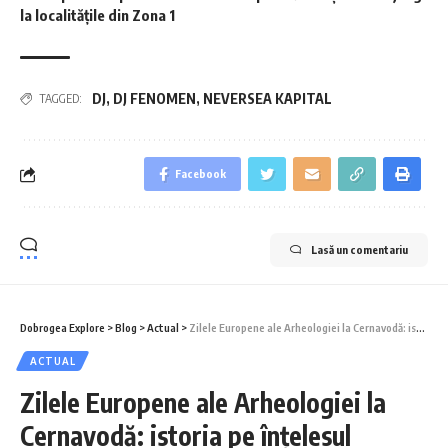
la localitățile din Zona 1
DJ
,
DJ FENOMEN
,
NEVERSEA KAPITAL
TAGGED:
Facebook
Lasă un comentariu
Dobrogea Explore
>
Blog
>
Actual
>
Zilele Europene ale Arheologiei la Cernavodă: istoria pe înțelesul tuturor
ACTUAL
Zilele Europene ale Arheologiei la
Cernavodă: istoria pe înțelesul