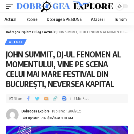
Aa
Actual
Istorie
Dobrogea PE BUNE
Afaceri
Turism
Dobrogea Explore
>
Blog
>
Actual
>
JOHN SUMMIT, DJ-UL FENOMEN AL MOMENTULUI, VINE PE SCENA CELUI MAI MARE FESTIVAL DIN BUCUREȘTI, NEVERSEA KAPITAL
ACTUAL
JOHN SUMMIT, DJ-UL FENOMEN AL
MOMENTULUI, VINE PE SCENA
CELUI MAI MARE FESTIVAL DIN
BUCUREȘTI, NEVERSEA KAPITAL
Share
5 Min Read
Dobrogea Explore
Published 13/06/2025
Last updated: 2025/06/14 at 8:30 AM