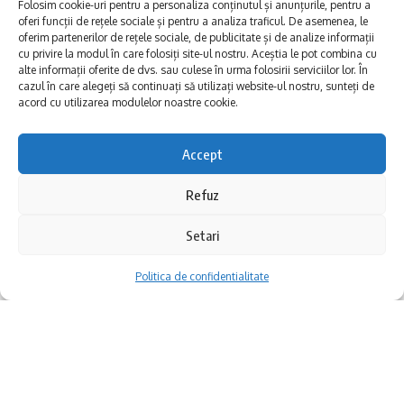
Folosim cookie-uri pentru a personaliza conținutul și anunțurile, pentru a
vor modela, vor picta și vor desena alături de
oferi funcții de rețele sociale și pentru a analiza traficul. De asemenea, le
oferim partenerilor de rețele sociale, de publicitate și de analize informații
specialiștii Muzeului de Istorie Națională și
cu privire la modul în care folosiți site-ul nostru. Aceștia le pot combina cu
alte informații oferite de dvs. sau culese în urma folosirii serviciilor lor. În
Arheologie Constanța.
cazul în care alegeți să continuați să utilizați website-ul nostru, sunteți de
acord cu utilizarea modulelor noastre cookie.
Totul într-un cadru relaxat, aproape de locul
Accept
în care, acum mii de ani, oamenii preistorici
Refuz
își modelau vasele din lut. Aici istoria prinde
formă – la propriu.
Setari
Distracția se mută și în parcul central
Politica de confidentialitate
Sâmbătă și duminică, între 10:00 și 18:00,
parcul central din fața primăriei devine locul
Cum arată o piesă de patrimoniu pe care
unde trecutul coboară printre noi.