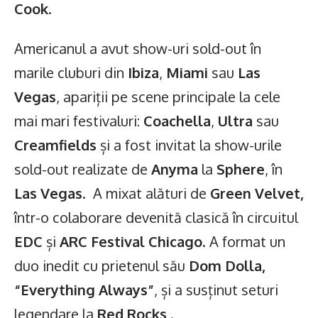
Cook
.
Americanul a avut show-uri sold-out în
marile cluburi din
Ibiza
,
Miami
sau
Las
Vegas
, apariții pe scene principale la cele
mai mari festivaluri:
Coachella
,
Ultra
sau
Creamfields
și a fost invitat la show-urile
sold-out realizate de
Anyma
la
Sphere
, în
Las Vegas
. A mixat alături de
Green Velvet,
într-o colaborare devenită clasică în circuitul
EDC
și
ARC Festival Chicago
. A format un
duo inedit cu prietenul său
Dom Dolla,
“Everything Always”
, și a susținut seturi
legendare la
Red Rocks
.