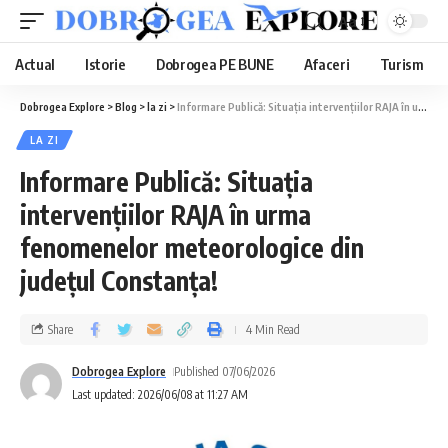
Aa
Actual
Istorie
Dobrogea PE BUNE
Afaceri
Turism
Dobrogea Explore
>
Blog
>
la zi
>
Informare Publică: Situația intervențiilor RAJA în urma fenomenelor meteorologice din județul Constanța!
LA ZI
Informare Publică: Situația
intervențiilor RAJA în urma
fenomenelor meteorologice din
județul Constanța!
Share
4 Min Read
Dobrogea Explore
Published 07/06/2026
Last updated: 2026/06/08 at 11:27 AM