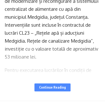
de modernizare și reconfigurare a sistemului
centralizat de alimentare cu apă din
municipiul Medgidia, județul Constanța.
Intervențiile sunt incluse în contractul de
lucrări CL23 – „Rețele apă și aducțiuni
Medgidia. Rețele de canalizare Medgidia”,
investiție cu o valoare totală de aproximativ
53 milioane lei.
Pentru executarea lucrărilor în condiții de
siguranță, furnizarea apei potabile va fi
întreruptă
în intervalul orar 07:00–19:00
Continue Reading
pentru consumatorii din cartierele
Rotunda, Alibaba și Ostrov, precum și