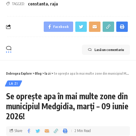
constanta
,
raja
TAGGED:
Facebook
Lasă un comentariu
Dobrogea Explore
>
Blog
>
la zi
>
Se oprește apa în mai multe zone din municipiul Medgidia, marți – 09 iunie 2026!
LA ZI
Se oprește apa în mai multe zone din
municipiul Medgidia, marți – 09 iunie
2026!
Share
2 Min Read