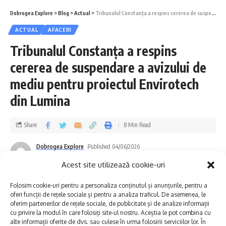
pentru cei din zona Cimentul.
Dobrogea Explore
>
Blog
>
Actual
>
Tribunalul Constanța a respins cererea de suspendare a avizului de mediu pentru proiectul Envirotech din Lumina
ACTUAL
AFACERI
Ne cerem scuze pentru disconfortul creat și îi
Tribunalul Constanța a respins
asigurăm pe abonații afectați că echipele
cererea de suspendare a avizului de
constructorului vor depune toate eforturile
mediu pentru proiectul Envirotech
necesare pentru finalizarea intervențiilor în
din Lumina
cel mai scurt timp și reluarea furnizării apei
potabile în condiții normale de funcționare.
Share
8 Min Read
Dobrogea Explore
Published 04/06/2026
Totodată, rugăm utilizatorii afectați de
Last updated: 2026/06/04 at 6:14 PM
Acest site utilizează cookie-uri
aceste lucrări să își asigure rezerva
minimă de apă pentru consum și uz casnic
Folosim cookie-uri pentru a personaliza conținutul și anunțurile, pentru a
oferi funcții de rețele sociale și pentru a analiza traficul. De asemenea, le
în perioada în care va fi sistată
oferim partenerilor de rețele sociale, de publicitate și de analize informații
cu privire la modul în care folosiți site-ul nostru. Aceștia le pot combina cu
alimentarea.
alte informații oferite de dvs. sau culese în urma folosirii serviciilor lor. În