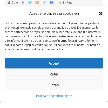
Share
4 Min Read
•
Locul I – Oleșefschi Matei-Nicholas – 9
Dobrogea Explore
Published 21/03/2025
Acest site utilizează cookie-uri
ani și Holban Alexandra-Elena – 14 ani
Last updated: 2025/03/21 at 11:29 AM
Folosim cookie-uri pentru a personaliza conținutul și anunțurile, pentru a
oferi funcții de rețele sociale și pentru a analiza traficul. De asemenea, le
•
Locul II – Rusu Denis-Robert – 11 ani și
oferim partenerilor de rețele sociale, de publicitate și de analize informații
Diaconu Emma-Cristina – 15 ani
cu privire la modul în care folosiți site-ul nostru. Aceștia le pot combina cu
alte informații oferite de dvs. sau culese în urma folosirii serviciilor lor. În
cazul în care alegeți să continuați să utilizați website-ul nostru, sunteți de
acord cu utilizarea modulelor noastre cookie.
•
Locul III – Petrescu Ioana-Camelia – 10
ani și Onofrei Maria-Beatrice- 15 ani
Accept
•
Mentiune 1 – Bidu Delia-Cristina – 10 ani
Refuz
și Codoi Andreea-Cătălina – 14 ani
Setari
•
Mențiune 2 – Crăciunaș Marc-Alexandru
Politica de confidentialitate
– 10 ani și Cioc Alexandra – 13 ani