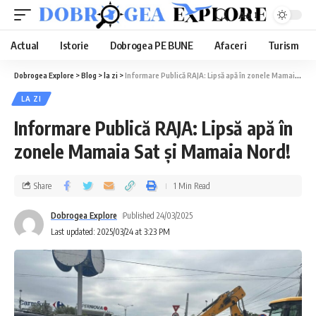
Aa
Actual
Istorie
Dobrogea PE BUNE
Afaceri
Turism
Dobrogea Explore
>
Blog
>
la zi
>
Informare Publică RAJA: Lipsă apă în zonele Mamaia Sat și Mamaia Nord!
LA ZI
Informare Publică RAJA: Lipsă apă în
zonele Mamaia Sat și Mamaia Nord!
Share
1 Min Read
Dobrogea Explore
Published 24/03/2025
Last updated: 2025/03/24 at 3:23 PM