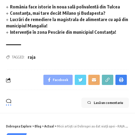
România face istorie în noua sală polivalentă din Tulcea
Constanța, mai tare decât Milano și Budapesta?
Lucrări de remediere la magistrala de alimentare cu apă din
municipiul Mangalia!
Intervenție în zona Pescărie din municipiul Constanța!
raja
TAGGED:
Facebook
Lasă un comentariu
Dobrogea Explore
>
Blog
>
Actual
>
Micii artiști ai Dobrogei au dat viață apei – RAJA anunță câștigătorii concursului „Apa este Viață, 2025”