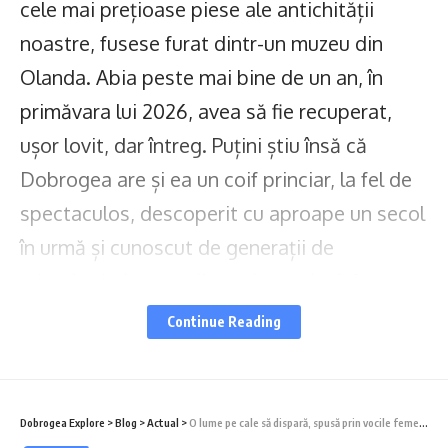
cele mai prețioase piese ale antichității
noastre, fusese furat dintr-un muzeu din
Olanda. Abia peste mai bine de un an, în
primăvara lui 2026, avea să fie recuperat,
ușor lovit, dar întreg. Puțini știu însă că
Dobrogea are și ea un coif princiar, la fel de
spectaculos, descoperit cu aproape un secol
în urmă și cunoscut de generații de
arheologi, doar că din argint aurit. A fost
scos la lumină pe un deal din nordul
Continue Reading
Dobrogei, în apropierea Deltei Dunării, și
face parte din ceea ce astăzi numim tezaurul
de la Agighiol.
Dobrogea Explore
>
Blog
>
Actual
>
O lume pe cale să dispară, spusă prin vocile femeilor din Sfântu Gheorghe