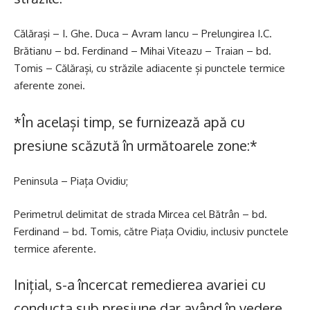
Călărași – I. Ghe. Duca – Avram Iancu – Prelungirea I.C.
Brătianu – bd. Ferdinand – Mihai Viteazu – Traian – bd.
Tomis – Călărași, cu străzile adiacente și punctele termice
aferente zonei.
*În același timp, se furnizează apă cu
presiune scăzută în următoarele zone:*
Peninsula – Piața Ovidiu;
Perimetrul delimitat de strada Mircea cel Bătrân – bd.
Ferdinand – bd. Tomis, către Piața Ovidiu, inclusiv punctele
termice aferente.
Inițial, s-a încercat remedierea avariei cu
conducta sub presiune dar având în vedere