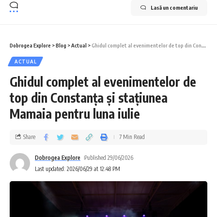
Lasă un comentariu
Dobrogea Explore
>
Blog
>
Actual
>
Ghidul complet al evenimentelor de top din Constanța și stațiunea Mamaia pentru luna iulie
ACTUAL
Ghidul complet al evenimentelor de
top din Constanța și stațiunea
Mamaia pentru luna iulie
Share
7 Min Read
Dobrogea Explore
Published 29/06/2026
Last updated: 2026/06/29 at 12:48 PM