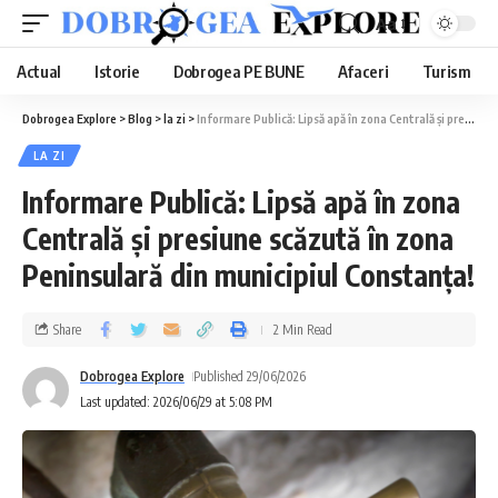
Aa
Actual
Istorie
Dobrogea PE BUNE
Afaceri
Turism
Dobrogea Explore
>
Blog
>
la zi
>
Informare Publică: Lipsă apă în zona Centrală și presiune scăzută în zona Peninsulară din municipiul Constanța!
LA ZI
Informare Publică: Lipsă apă în zona
Centrală și presiune scăzută în zona
Peninsulară din municipiul Constanța!
Share
2 Min Read
Dobrogea Explore
Published 29/06/2026
Last updated: 2026/06/29 at 5:08 PM