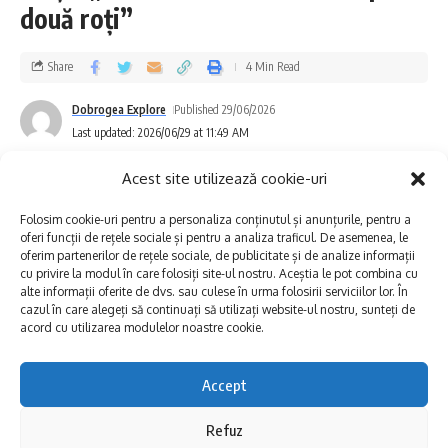
două roți”
demonstrăm că stațiunea Mamaia rămâne
destinația numărul unu pentru divertisment
Share
4 Min Read
de top în România. Nici în luna iulie nu vor
Dobrogea Explore
Published 29/06/2026
lipsi concertele de la piațeta Cazino din
Last updated: 2026/06/29 at 11:49 AM
stațiunea Mamaia – trupa Nada, trupa
Acest site utilizează cookie-uri
Discoteka și Denis Ștefănescu Band vă vor
Folosim cookie-uri pentru a personaliza conținutul și anunțurile, pentru a
încânta la scena Mamma Mia de la Piațeta
oferi funcții de rețele sociale și pentru a analiza traficul. De asemenea, le
oferim partenerilor de rețele sociale, de publicitate și de analize informații
Cazino, alături de Cabaret Unique și Cabaret
cu privire la modul în care folosiți site-ul nostru. Aceștia le pot combina cu
alte informații oferite de dvs. sau culese în urma folosirii serviciilor lor. În
White Feathers în fiecare săptămână joi,
cazul în care alegeți să continuați să utilizați website-ul nostru, sunteți de
acord cu utilizarea modulelor noastre cookie.
vineri, sâmbătă și duminică de la ora 20.15 la
ora 23.15”, a declarat George Măndilă –
Accept
Președinte, OMD Mamaia Constanța.
Refuz
La Sulina, tradiția și grija pentru natură au