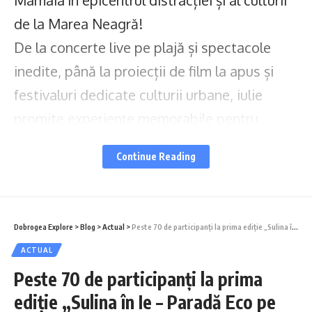
Mamaia în epicentrul distracției și al culturii
de la Marea Neagră!
De la concerte live pe plajă și spectacole
inedite, până la proiecții de film la apus și
festivaluri dedicate culturii urbane, iulie
promite experiențe memorabile pentru
localnici și turiști.
Continue Reading
“Sezonul estival 2026 va fi aproape de
apogeu în luna iulie, o perioadă în care ne-am
propus să oferim turiștilor din Mamaia și
Dobrogea Explore
>
Blog
>
Actual
>
Peste 70 de participanți la prima ediție „Sulina în Ie – Paradă Eco pe două roți”
Constanța mai mult decât o simplă vacanță
ACTUAL
la plajă: le oferim o experiență estivală
Peste 70 de participanți la prima
completă. Prin mixul unic de concerte,
ediție „Sulina în Ie – Paradă Eco pe
evenimente și festivaluri conceptuale,