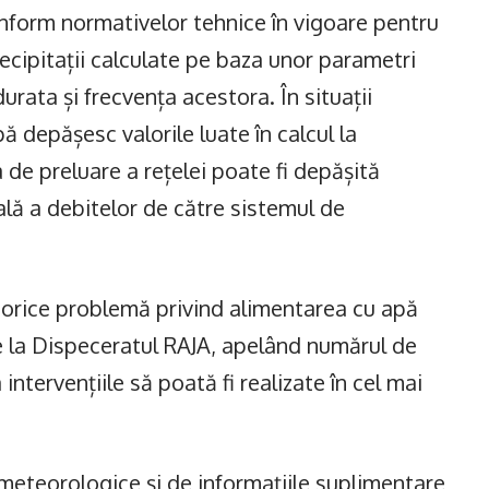
nform normativelor tehnice în vigoare pentru
recipitații calculate pe baza unor parametri
urata și frecvența acestora. În situații
ă depășesc valorile luate în calcul la
 de preluare a rețelei poate fi depășită
lă a debitelor de către sistemul de
rice problemă privind alimentarea cu apă
re la Dispeceratul RAJA, apelând numărul de
intervențiile să poată fi realizate în cel mai
meteorologice și de informațiile suplimentare