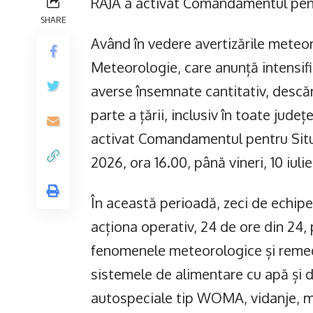
RAJA a activat Comandamentul pent
SHARE
Având în vedere avertizările meteo
Meteorologie, care anunță intensific
averse însemnate cantitativ, descăr
parte a țării, inclusiv în toate jude
activat Comandamentul pentru Situa
2026, ora 16.00, până vineri, 10 iuli
În această perioadă, zeci de echipe
acționa operativ, 24 de ore din 24,
fenomenele meteorologice și remedi
sistemele de alimentare cu apă și d
autospeciale tip WOMA, vidanje, m