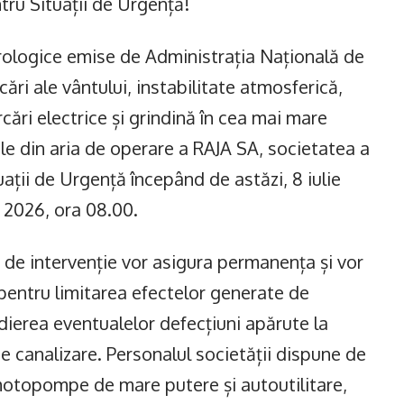
ru Situații de Urgență!
rologice emise de Administrația Națională de
ări ale vântului, instabilitate atmosferică,
cări electrice și grindină în cea mai mare
țele din aria de operare a RAJA SA, societatea a
ții de Urgență începând de astăzi, 8 iulie
e 2026, ora 08.00.
 de intervenție vor asigura permanența și vor
 pentru limitarea efectelor generate de
erea eventualelor defecțiuni apărute la
e canalizare. Personalul societății dispune de
otopompe de mare putere și autoutilitare,