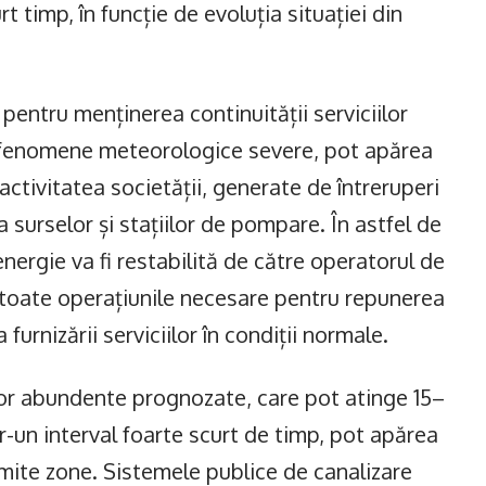
rt timp, în funcție de evoluția situației din
pentru menținerea continuității serviciilor
or fenomene meteorologice severe, pot apărea
ctivitatea societății, generate de întreruperi
a surselor și stațiilor de pompare. În astfel de
energie va fi restabilită de către operatorul de
a toate operațiunile necesare pentru repunerea
a furnizării serviciilor în condiții normale.
ilor abundente prognozate, care pot atinge 15–
tr-un interval foarte scurt de timp, pot apărea
ite zone. Sistemele publice de canalizare