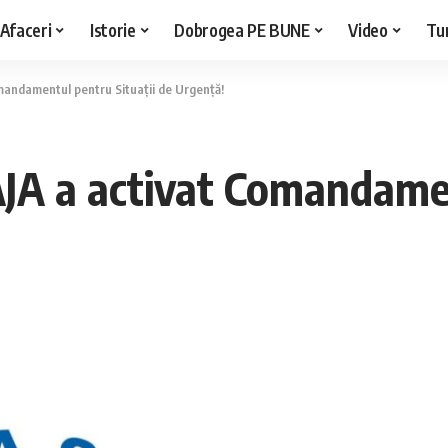
Afaceri
Istorie
Dobrogea PE BUNE
Video
Tu
mandamentul pentru Situații de Urgență!
AJA a activat Comandamen