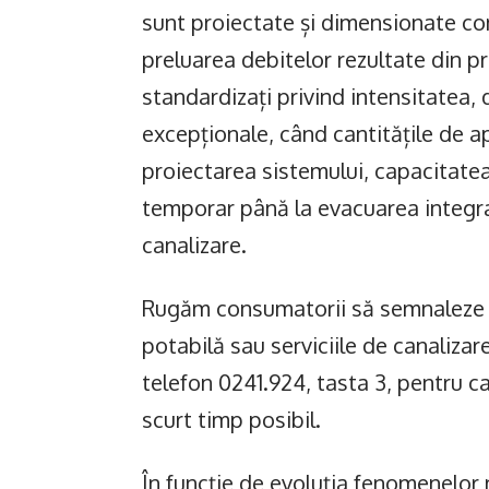
sunt proiectate și dimensionate co
preluarea debitelor rezultate din p
standardizați privind intensitatea, d
excepționale, când cantitățile de ap
proiectarea sistemului, capacitatea
temporar până la evacuarea integra
canalizare.
Rugăm consumatorii să semnaleze o
potabilă sau serviciile de canaliza
telefon 0241.924, tasta 3, pentru ca 
scurt timp posibil.
În funcție de evoluția fenomenelor 