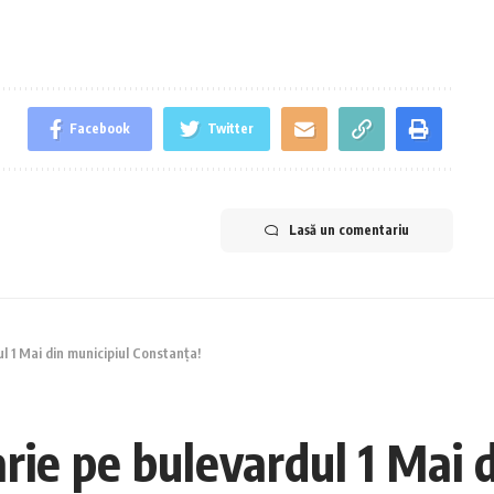
Facebook
Twitter
Lasă un comentariu
l 1 Mai din municipiul Constanţa!
rie pe bulevardul 1 Mai d