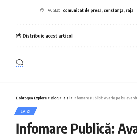
TAGGED:
comunicat de presă
,
constanța
,
raja
Distribuie acest articol
Dobrogea Explore
>
Blog
>
la zi
>
Infomare Publică: Avarie pe bulevardu
LA ZI
Infomare Publică: Ava