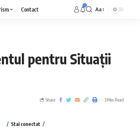
rism
Contact
Aa
tul pentru Situații
Share
3 Min Read
Stai conectat