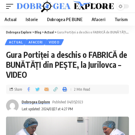
Aa
Actual
Istorie
Dobrogea PE BUNE
Afaceri
Turism
Dobrogea Explore
>
Blog
>
Actual
>
Gura Portiței a deschis o FABRICĂ de BUNĂTĂȚI din PEȘTE, la Jurilovca – VIDEO
ACTUAL
AFACERI
VIDEO
Gura Portiței a deschis o FABRICĂ de
BUNĂTĂȚI din PEȘTE, la Jurilovca –
VIDEO
Share
2 Min Read
Dobrogea Explore
Published 04/05/2023
Last updated: 2024/03/27 at 4:27 PM