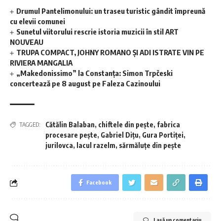
Drumul Pantelimonului: un traseu turistic gândit împreună
cu elevii comunei
Sunetul viitorului rescrie istoria muzicii în stil ART
NOUVEAU
TRUPA COMPACT, JOHNY ROMANO ȘI ADI ISTRATE VIN PE
RIVIERA MANGALIA
„Makedonissimo” la Constanța: Simon Trpčeski
concertează pe 8 august pe Faleza Cazinoului
Cătălin Balaban
,
chiftele din pește
,
fabrica
TAGGED:
procesare pește
,
Gabriel Dițu
,
Gura Portiței
,
jurilovca
,
lacul razelm
,
sărmăluțe din pește
Facebook
Lasă un comentariu