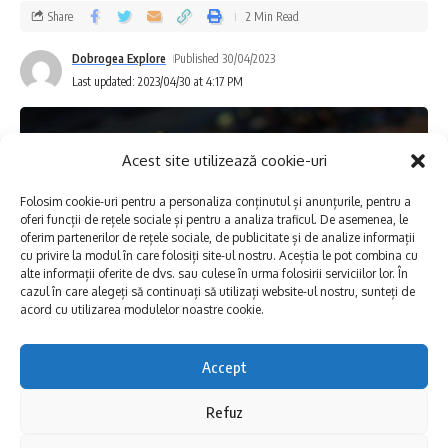
lipsa implicării și sprijinului Guvernului și a
Share
2 Min Read
Ministerului de resort în promovarea și
Dobrogea Explore
Published 30/04/2023
organizarea evenimentelor. De asemenea, a
Last updated: 2023/04/30 at 4:17 PM
fost criticată acțiunea autorităților de
control, care au efectuat verificări în timpul
Acest site utilizează cookie-uri
celui mai aglomerat weekend al sezonului
Folosim cookie-uri pentru a personaliza conținutul și anunțurile, pentru a
turistic, în loc să le facă înainte de începerea
oferi funcții de rețele sociale și pentru a analiza traficul. De asemenea, le
oferim partenerilor de rețele sociale, de publicitate și de analize informații
acestuia.
cu privire la modul în care folosiți site-ul nostru. Aceștia le pot combina cu
alte informații oferite de dvs. sau culese în urma folosirii serviciilor lor. În
cazul în care alegeți să continuați să utilizați website-ul nostru, sunteți de
acord cu utilizarea modulelor noastre cookie.
Cuprins
Am parcurs, impreună, un Weekend incendiar de
Accept
Cu o zi înainte de 1 Mai ne-am întâlnit în
Deschidere, în forță, a Sezonului 2023 pe Litoralul
românesc!
Refuz
portul Jurilovca cu cei de la KOTIGA. Ei îi
Mulțumim presei române, care ne-a ajutat enorm in