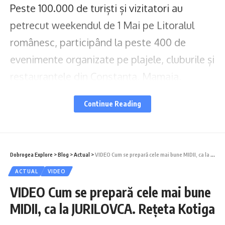
Peste 100.000 de turiști și vizitatori au
petrecut weekendul de 1 Mai pe Litoralul
românesc, participând la peste 400 de
evenimente organizate pe plajele, cluburile și
restaurantele din Constanța, Mamaia,
Mamaia Nord, Eforie, Costinești și Vama
Continue Reading
Veche. Evenimentele au inclus festivaluri
muzicale, activități sportive și gastronomice,
iar gradul de ocupare a capacităților de
Dobrogea Explore
>
Blog
>
Actual
>
VIDEO Cum se prepară cele mai bune MIDII, ca la JURILOVCA. Rețeta Kotiga
cazare disponibile a fost de 90%. Cu toate
ACTUAL
VIDEO
acestea, Secretarul General al Federației
VIDEO Cum se prepară cele mai bune
Patronatelor din Industria Ospitalității din
MIDII, ca la JURILOVCA. Rețeta Kotiga
România (FPIOR), Corina Martin, a criticat