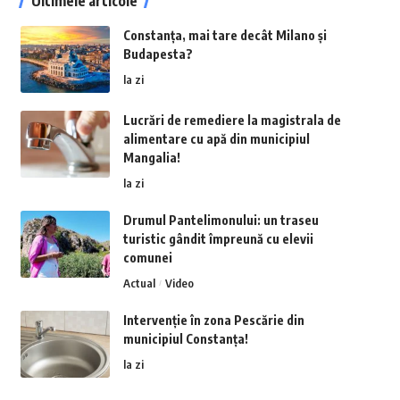
Ultimele articole
Constanța, mai tare decât Milano și
Budapesta?
la zi
Lucrări de remediere la magistrala de
alimentare cu apă din municipiul
Mangalia!
la zi
Drumul Pantelimonului: un traseu
turistic gândit împreună cu elevii
comunei
Actual
Video
Intervenție în zona Pescărie din
municipiul Constanța!
la zi