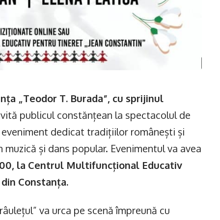
ța „Teodor T. Burada”, cu sprijinul
vită publicul constănțean la spectacolul de
n eveniment dedicat tradițiilor românești și
in muzică și dans popular. Evenimentul va avea
8:00, la Centrul Multifuncțional Educativ
 din Constanța.
Brâulețul” va urca pe scenă împreună cu