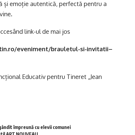
nă și emoție autentică, perfectă pentru a
vine.
 accesând link-ul de mai jos
n.ro/eveniment/brauletul-si-invitatii–
uncțional Educativ pentru Tineret „Jean
gândit împreună cu elevii comunei
în stil ART NOUVEAU