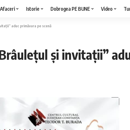
Afaceri
Istorie
Dobrogea PE BUNE
Video
Tu
nvitații” aduc primăvara pe scenă
Brâulețul și invitații” a