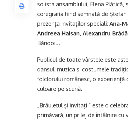
solista ansamblului, Elena Plătică, 
coregrafia fiind semnată de Ștefan
prezența invitaților speciali:
Ana-Ma
Andreea Haisan, Alexandru Brădă
Băndoiu.
Publicul de toate vârstele este aște
dansul, muzica și costumele tradiț
folclorului românesc, o experiență cu
culoare pe scenă.
„Brâulețul și invitații” este o celebr
primăvară, un prilej de întâlnire cu v