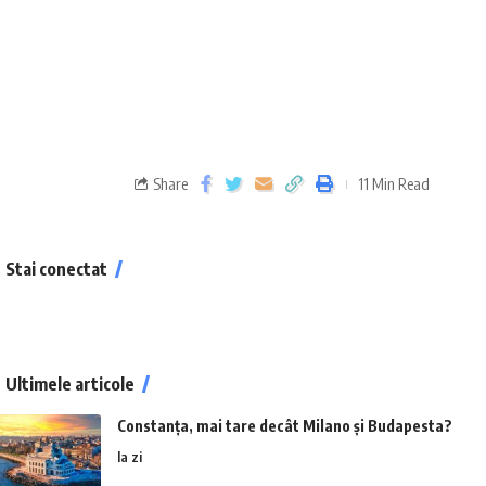
Share
11 Min Read
Stai conectat
Ultimele articole
Constanța, mai tare decât Milano și Budapesta?
la zi