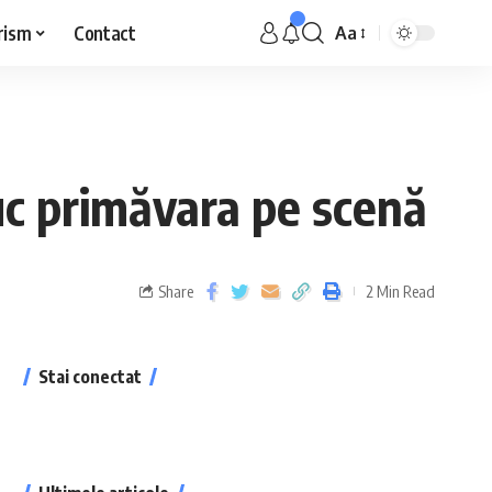
rism
Contact
Aa
duc primăvara pe scenă
Share
2 Min Read
Stai conectat