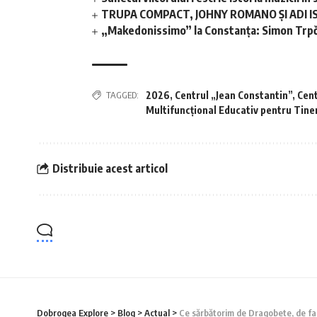
TRUPA COMPACT, JOHNY ROMANO ȘI ADI I
„Makedonissimo” la Constanța: Simon Trpče
TAGGED:
2026
,
Centrul „Jean Constantin”
,
Cent
Multifuncțional Educativ pentru Tine
Distribuie acest articol
Dobrogea Explore
>
Blog
>
Actual
>
Ce sărbătorim de Dragobete, de fap