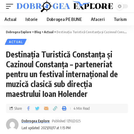
Aa
Actual
Istorie
Dobrogea PE BUNE
Afaceri
Turism
Dobrogea Explore
>
Blog
>
Actual
>
Destinația Turistică Constanța și Cazinoul Constanța – parteneriat pentru un festival internațional de muzică clasică sub direcția maestrului Ioan Holender
ACTUAL
Destinația Turistică Constanța și
Cazinoul Constanța – parteneriat
pentru un festival internațional de
muzică clasică sub direcția
maestrului Ioan Holender
Share
4 Min Read
Dobrogea Explore
Published 17/10/2025
Last updated: 2025/10/17 at 1:15 PM