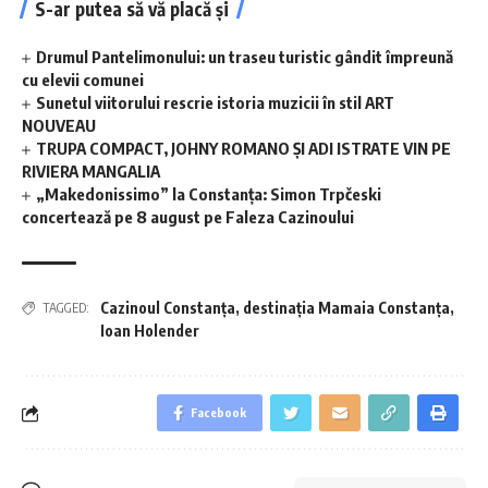
S-ar putea să vă placă și
Drumul Pantelimonului: un traseu turistic gândit împreună
cu elevii comunei
Sunetul viitorului rescrie istoria muzicii în stil ART
NOUVEAU
TRUPA COMPACT, JOHNY ROMANO ȘI ADI ISTRATE VIN PE
RIVIERA MANGALIA
„Makedonissimo” la Constanța: Simon Trpčeski
concertează pe 8 august pe Faleza Cazinoului
Cazinoul Constanța
,
destinaţia Mamaia Constanţa
,
TAGGED:
Ioan Holender
Facebook