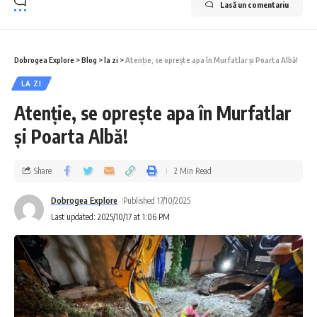
Lasă un comentariu
Dobrogea Explore
>
Blog
>
la zi
>
Atenție, se oprește apa în Murfatlar și Poarta Albă!
LA ZI
Atenție, se oprește apa în Murfatlar
și Poarta Albă!
Share
2 Min Read
Dobrogea Explore
Published 17/10/2025
Last updated: 2025/10/17 at 1:06 PM