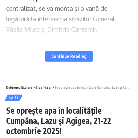
centralizat, se va monta și o vană de
legătură la intersecția străzilor General
Vasile Milea și Dimitrie Cantemir.
Pentru desfășurarea acestor operațiuni, se
va întrerupe furnizarea apei potabile timp
Continue Reading
de 17 ore, marți, 21 octombrie 2025, în
intervalul orar 00:00 – 17:00, în
următoarele zone:
Dobrogea Explore
>
Blog
>
la zi
>
Se oprește apa în localitățile Cumpăna, Lazu și Agigea, 21-22 octombrie 2025!
LA ZI
orașul Murfatlar
Se oprește apa în localitățile
localitatea Poarta Albă;
Cumpăna, Lazu și Agigea, 21-22
octombrie 2025!
Penitenciarul Poarta Albă;