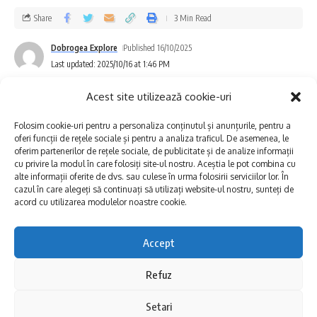
Centrul de Îngrijire și Asistență Adulți
Share
3 Min Read
Poarta Albă;
Dobrogea Explore
Published 16/10/2025
Liceul Agricol Poarta Albă
Last updated: 2025/10/16 at 1:46 PM
Acest site utilizează cookie-uri
În același interval, presiunea apei va fi
Folosim cookie-uri pentru a personaliza conținutul și anunțurile, pentru a
redusă în:
oferi funcții de rețele sociale și pentru a analiza traficul. De asemenea, le
oferim partenerilor de rețele sociale, de publicitate și de analize informații
cu privire la modul în care folosiți site-ul nostru. Aceștia le pot combina cu
zona de Nord – Dorobanți Gară – CFR;
alte informații oferite de dvs. sau culese în urma folosirii serviciilor lor. În
cazul în care alegeți să continuați să utilizați website-ul nostru, sunteți de
localitatea Nazarcea
acord cu utilizarea modulelor noastre cookie.
Având în vedere complexitatea intervenției și
Accept
lungimea tronsonului afectat, reluarea
Refuz
La nivelul Complexului de Apă Constanța Sud
furnizării apei se va realiza treptat, pe
din județul Constanța, se vor executa lucrări
Setari
măsură ce sistemul va intra în presiune. În