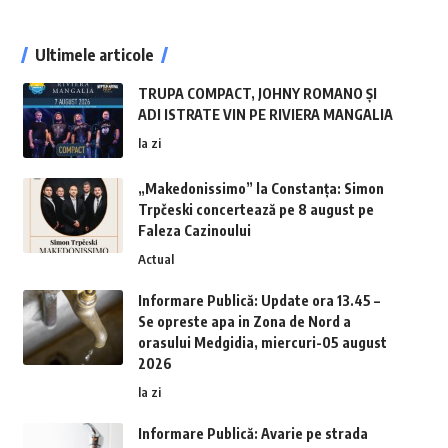
Ultimele articole
TRUPA COMPACT, JOHNY ROMANO ȘI
ADI ISTRATE VIN PE RIVIERA MANGALIA
la zi
„Makedonissimo” la Constanța: Simon
Trpčeski concertează pe 8 august pe
Faleza Cazinoului
Actual
Informare Publică: Update ora 13.45 –
Se opreste apa in Zona de Nord a
orasului Medgidia, miercuri-05 august
2026
la zi
Informare Publică: Avarie pe strada