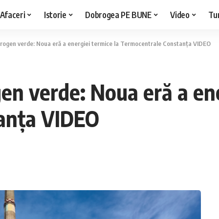
Afaceri
Istorie
Dobrogea PE BUNE
Video
Tu
idrogen verde: Noua eră a energiei termice la Termocentrale Constanța VIDEO
gen verde: Noua eră a ene
anța VIDEO