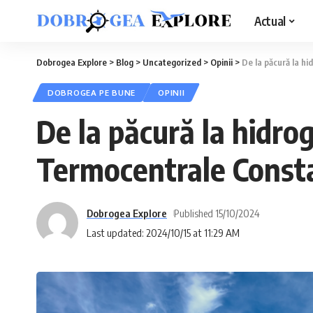
Actual
Dobrogea Explore
>
Blog
>
Uncategorized
>
Opinii
>
De la păcură la h
DOBROGEA PE BUNE
OPINII
De la păcură la hidro
Termocentrale Const
Dobrogea Explore
Published 15/10/2024
Last updated: 2024/10/15 at 11:29 AM