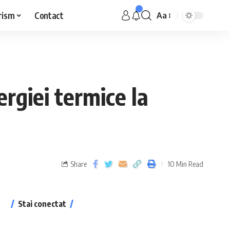
rism
Contact
Aa
rgiei termice la
Share
10 Min Read
Stai conectat