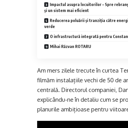
Impactul asupra locuitorilor – Spre rebran
și un sistem mai eficient
Reducerea poluării și tranziția către energ
verde
O infrastructură integrată pentru Constan
Mihai Răzvan ROTARU
Am mers zilele trecute în curtea Te
filmăm instalațiile vechi de 50 de an
centrală. Directorul companiei, Dani
explicându-ne în detaliu cum se pro
planurile ambițioase pentru viitoa