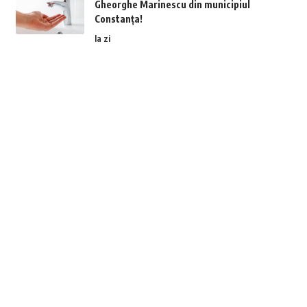
Gheorghe Marinescu din municipiul
Constanța!
la zi