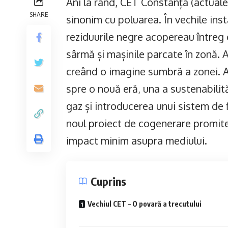
Ani la rând, CET Constanța (actua
SHARE
sinonim cu poluarea. În vechile insta
reziduurile negre acopereau întreg c
sârmă și mașinile parcate în zonă.
creând o imagine sumbră a zonei. A
spre o nouă eră, una a sustenabilităț
gaz și introducerea unui sistem de f
noul proiect de cogenerare promite e
impact minim asupra mediului.
Cuprins
Vechiul CET – O povară a trecutului