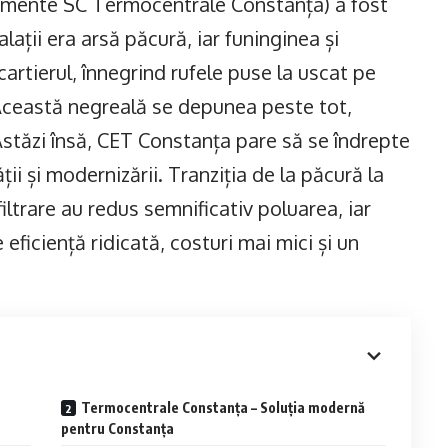
lemente SC Termocentrale Constanța) a fost
lații era arsă păcură, iar funinginea și
artierul, înnegrind rufele puse la uscat pe
 Această negreală se depunea peste tot,
stăzi însă, CET Constanța pare să se îndrepte
ii și modernizării. Tranziția de la păcură la
iltrare au redus semnificativ poluarea, iar
ficiență ridicată, costuri mai mici și un
Termocentrale Constanța – Soluția modernă
pentru Constanța