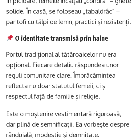
În picioare, femeile încălțau „condrà” – ghete
solide. În casă, se foloseau „tabaldrâc” –
pantofi cu tălpi de lemn, practici și rezistenți.
O identitate transmisă prin haine
Portul tradițional al tătăroaicelor nu era
opțional. Fiecare detaliu răspundea unor
reguli comunitare clare. Îmbrăcămintea
reflecta nu doar statutul femeii, ci și
respectul față de familie și religie.
Este o moștenire vestimentară riguroasă,
dar plină de semnificații. Ea vorbește despre
rânduială, modestie și demnitate.