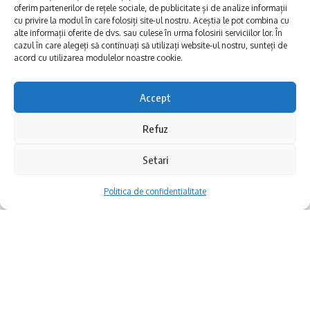
Cultural Județean Constanța „Teodor T.
oferim partenerilor de rețele sociale, de publicitate și de analize informații
cu privire la modul în care folosiți site-ul nostru. Aceștia le pot combina cu
Burada” organizează un traseu istoric prin
alte informații oferite de dvs. sau culese în urma folosirii serviciilor lor. În
cazul în care alegeți să continuați să utilizați website-ul nostru, sunteți de
oraș, ghidat de prof. dr. Răzvan Raul Ivan. Se
acord cu utilizarea modulelor noastre cookie.
numește „Pe urmele Regilor României” și e
Accept
mai mult decât o simplă plimbare. E un tur
care dă viață istoriei.
Refuz
Cavouri intacte, artefacte din aur și
Setari
Puncte importante
sarcofage pictate. Așa arată una dintre cele
Politica de confidentialitate
mai importante descoperiri arheologice
Aventura începe la ora 18.00, la statuia
recente, într-o movilă funerară
Lupoaicei (Lupa Capitolina). Participarea e
monumentală, vizibilă de pe mare, parte din
gratuită. Iar traseul e gândit ca un fir narativ
vechiul teritoriu al orașului antic Callatis.
– cu repere clare, povești, și opriri care leagă
Constanța de regalitate.