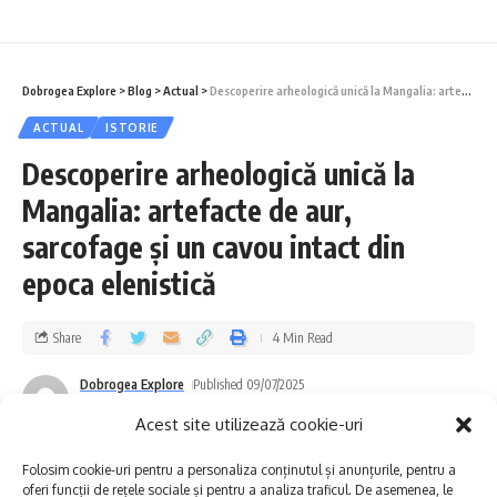
Constanța anului 1900. Tramvaiele abia
apăreau, portul se extindea, iar pe străzile
centrale, regii și reginele României vizitau
Dobrogea Explore
>
Blog
>
Actual
>
Descoperire arheologică unică la Mangalia: artefacte de aur, sarcofage și un cavou intact din epoca elenistică
orașul, lăsând în urmă povești şi uneori
ACTUAL
ISTORIE
clădiri. Unele locuri le mai păstrează urmele,
Descoperire arheologică unică la
altele – doar amintirea.
Mangalia: artefacte de aur,
sarcofage și un cavou intact din
Cuprins
epoca elenistică
Puncte importante
Share
4 Min Read
Poveștile neștiute
Dobrogea Explore
Published 09/07/2025
Last updated: 2025/07/09 at 9:12 AM
Acest site utilizează cookie-uri
Joi, 10 iulie 2025, ai ocazia să afli toate
Folosim cookie-uri pentru a personaliza conținutul și anunțurile, pentru a
aceste lucruri chiar la fața locului. Centrul
oferi funcții de rețele sociale și pentru a analiza traficul. De asemenea, le