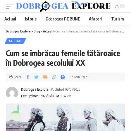
Aa
Actual
Istorie
Dobrogea PE BUNE
Afaceri
Turism
Dobrogea Explore
>
Blog
>
Actual
>
Cum se îmbrăcau femeile tătăroaice în Dobrogea secolului XX
ACTUAL
Cum se îmbrăcau femeile tătăroaice
în Dobrogea secolului XX
Share
5 Min Read
Dobrogea Explore
Published 09/07/2025
Last updated: 2025/07/09 at 9:54 PM