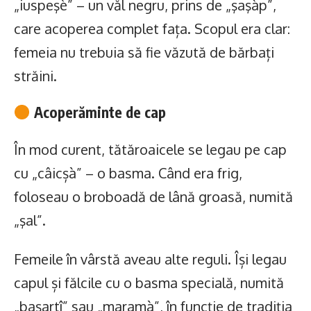
„iuspeşè” – un văl negru, prins de „şaşàp”,
care acoperea complet fața. Scopul era clar:
femeia nu trebuia să fie văzută de bărbați
străini.
Acoperăminte de cap
În mod curent, tătăroaicele se legau pe cap
cu „câicșà” – o basma. Când era frig,
foloseau o broboadă de lână groasă, numită
„şal”.
Femeile în vârstă aveau alte reguli. Își legau
capul și fălcile cu o basma specială, numită
„başartî” sau „maramà”, în funcție de tradiția