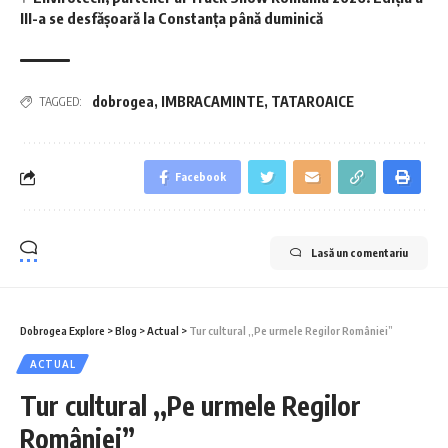
III-a se desfășoară la Constanța până duminică
dobrogea
,
IMBRACAMINTE
,
TATAROAICE
TAGGED:
Facebook
Lasă un comentariu
Dobrogea Explore
>
Blog
>
Actual
>
Tur cultural ,,Pe urmele Regilor României”
ACTUAL
Tur cultural ,,Pe urmele Regilor
României”