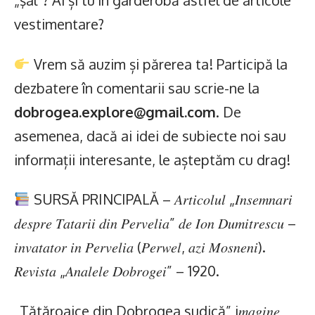
„şal”? Ai și tu în garderobă astfel de articole
vestimentare?
Vrem să auzim și părerea ta! Participă la
dezbatere în comentarii sau scrie-ne la
dobrogea.explore@gmail.com
. De
asemenea, dacă ai idei de subiecte noi sau
informații interesante, le așteptăm cu drag!
SURSĂ PRINCIPALĂ – 𝐴𝑟𝑡𝑖𝑐𝑜𝑙𝑢𝑙 „𝐼𝑛𝑠𝑒𝑚𝑛𝑎𝑟𝑖
𝑑𝑒𝑠𝑝𝑟𝑒 𝑇𝑎𝑡𝑎𝑟𝑖𝑖 𝑑𝑖𝑛 𝑃𝑒𝑟𝑣𝑒𝑙𝑖𝑎” 𝑑𝑒 𝐼𝑜𝑛 𝐷𝑢𝑚𝑖𝑡𝑟𝑒𝑠𝑐𝑢 –
𝑖𝑛𝑣𝑎𝑡𝑎𝑡𝑜𝑟 𝑖𝑛 𝑃𝑒𝑟𝑣𝑒𝑙𝑖𝑎 (𝑃𝑒𝑟𝑤𝑒𝑙, 𝑎𝑧𝑖 𝑀𝑜𝑠𝑛𝑒𝑛𝑖).
𝑅𝑒𝑣𝑖𝑠𝑡𝑎 „𝐴𝑛𝑎𝑙𝑒𝑙𝑒 𝐷𝑜𝑏𝑟𝑜𝑔𝑒𝑖” – 1920.
„Tătăroaice din Dobrogea sudică” i𝑚𝑎𝑔𝑖𝑛𝑒