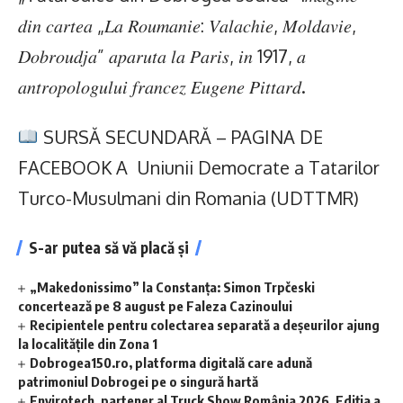
𝑑𝑖𝑛 𝑐𝑎𝑟𝑡𝑒𝑎 „𝐿𝑎 𝑅𝑜𝑢𝑚𝑎𝑛𝑖𝑒: 𝑉𝑎𝑙𝑎𝑐ℎ𝑖𝑒, 𝑀𝑜𝑙𝑑𝑎𝑣𝑖𝑒,
𝐷𝑜𝑏𝑟𝑜𝑢𝑑𝑗𝑎” 𝑎𝑝𝑎𝑟𝑢𝑡𝑎 𝑙𝑎 𝑃𝑎𝑟𝑖𝑠, 𝑖𝑛 1917, 𝑎
𝑎𝑛𝑡𝑟𝑜𝑝𝑜𝑙𝑜𝑔𝑢𝑙𝑢𝑖 𝑓𝑟𝑎𝑛𝑐𝑒𝑧 𝐸𝑢𝑔𝑒𝑛𝑒 𝑃𝑖𝑡𝑡𝑎𝑟𝑑.
SURSĂ SECUNDARĂ – PAGINA DE
FACEBOOK A Uniunii Democrate a Tatarilor
Turco-Musulmani din Romania (UDTTMR)
S-ar putea să vă placă și
„Makedonissimo” la Constanța: Simon Trpčeski
concertează pe 8 august pe Faleza Cazinoului
Recipientele pentru colectarea separată a deșeurilor ajung
la localitățile din Zona 1
Dobrogea150.ro, platforma digitală care adună
patrimoniul Dobrogei pe o singură hartă
Envirotech, partener al Truck Show România 2026. Ediția a