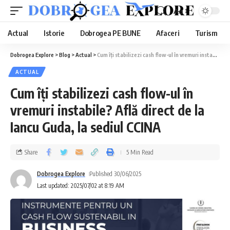
Aa
Actual
Istorie
Dobrogea PE BUNE
Afaceri
Turism
Dobrogea Explore
>
Blog
>
Actual
>
Cum îți stabilizezi cash flow-ul în vremuri instabile? Află direct de la Iancu Guda, la sediul CCINA
ACTUAL
Cum îți stabilizezi cash flow-ul în
vremuri instabile? Află direct de la
Iancu Guda, la sediul CCINA
Share
5 Min Read
Dobrogea Explore
Published 30/06/2025
Last updated: 2025/07/02 at 8:19 AM