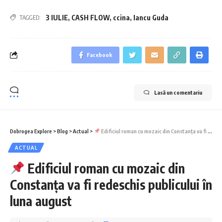
3 IULIE
,
CASH FLOW
,
ccina
,
Iancu Guda
TAGGED:
Facebook
Lasă un comentariu
Dobrogea Explore
>
Blog
>
Actual
>
Edificiul roman cu mozaic din Constanța va fi redeschis publicului în luna august
ACTUAL
Edificiul roman cu mozaic din
Constanța va fi redeschis publicului în
luna august