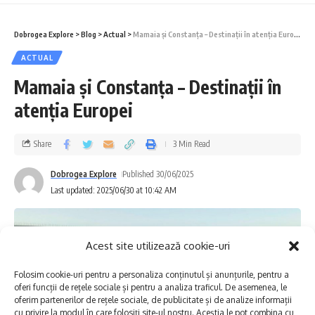
Consiliul Județean Constanța
Dobrogea Explore
>
Blog
>
Actual
>
Mamaia și Constanța – Destinații în atenția Europei
Lucrările de restaurare au fost coordonate
ACTUAL
de Consiliul Județean Constanța. Obiectivul:
Mamaia și Constanța – Destinații în
conservarea mozaicului antic și
atenția Europei
modernizarea clădirii de protecție. Proiectul
a inclus, de asemenea, instalarea unor
Share
3 Min Read
sisteme moderne de climatizare.
Dobrogea Explore
Published 30/06/2025
Last updated: 2025/06/30 at 10:42 AM
Președintele CJC, Florin Mitroi, a subliniat
importanța investiției:
Acest site utilizează cookie-uri
„Restaurarea și redeschiderea Edificiului
Folosim cookie-uri pentru a personaliza conținutul și anunțurile, pentru a
Roman cu Mozaic a fost un obiectiv clar,
oferi funcții de rețele sociale și pentru a analiza traficul. De asemenea, le
pentru care ne-am mobilizat cu seriozitate,
oferim partenerilor de rețele sociale, de publicitate și de analize informații
cu privire la modul în care folosiți site-ul nostru. Aceștia le pot combina cu