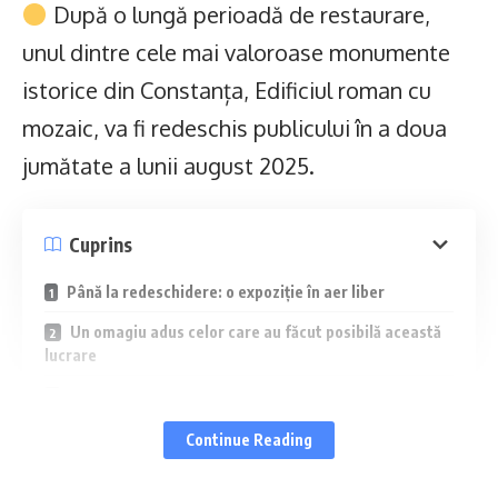
După o lungă perioadă de restaurare,
unul dintre cele mai valoroase monumente
istorice din Constanța, Edificiul roman cu
mozaic, va fi redeschis publicului în a doua
jumătate a lunii august 2025.
Cuprins
Până la redeschidere: o expoziție în aer liber
Un omagiu adus celor care au făcut posibilă această
lucrare
O invitație la redescoperirea patrimoniului local
Continue Reading
Un proiect complex, asumat de