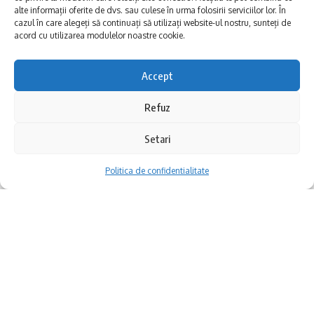
alături de echipe de specialiști în domeniu.
alte informații oferite de dvs. sau culese în urma folosirii serviciilor lor. În
cazul în care alegeți să continuați să utilizați website-ul nostru, sunteți de
Vom continua să investim în restaurarea
acord cu utilizarea modulelor noastre cookie.
altor situri istorice și să punem cultura acolo
Accept
unde îi este locul: în centrul vieții publice.”
Refuz
Info Trip internațional cu touroperatori din
Setari
Polonia și Italia
Politica de confidentialitate
În perioada 27-30 iunie 2025, Organizația de
Management al Destinației Mamaia-
Constanța a organizat un info trip cu
participare internațională, dedicat
promovării litoralului românesc pe piețele