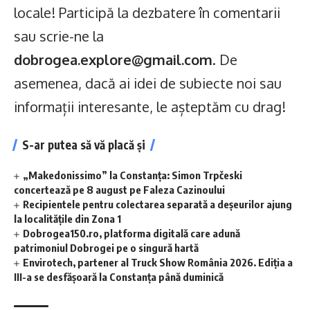
locale! Participă la dezbatere în comentarii
sau scrie-ne la
dobrogea.explore@gmail.com
. De
asemenea, dacă ai idei de subiecte noi sau
informații interesante, le așteptăm cu drag!
S-ar putea să vă placă și
„Makedonissimo” la Constanța: Simon Trpčeski
concertează pe 8 august pe Faleza Cazinoului
Recipientele pentru colectarea separată a deșeurilor ajung
la localitățile din Zona 1
Dobrogea150.ro, platforma digitală care adună
patrimoniul Dobrogei pe o singură hartă
Envirotech, partener al Truck Show România 2026. Ediția a
III-a se desfășoară la Constanța până duminică