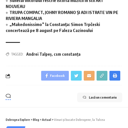
Sunetul viitorului rescrie istoria muzicii în stil ART
NOUVEAU
TRUPA COMPACT, JOHNY ROMANO ȘI ADI ISTRATE VIN PE
RIVIERA MANGALIA
„Makedonissimo” la Constanța: Simon Trpčeski
concertează pe 8 august pe Faleza Cazinoului
Andrei Talpeș
,
csm constanța
TAGGED:
Facebook
Lasă un comentariu
Dobrogea Explore
>
Blog
>
Actual
>
Vinuri și bucate Dobrogene, la Tulcea