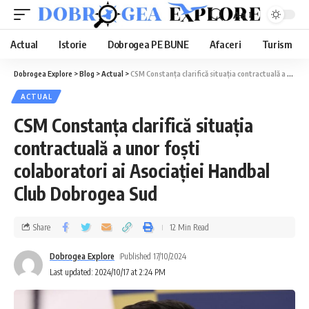
Aa
Actual
Istorie
Dobrogea PE BUNE
Afaceri
Turism
Dobrogea Explore
>
Blog
>
Actual
>
CSM Constanța clarifică situația contractuală a unor foști colaboratori ai Asociației Handbal Club Dobrogea Sud
ACTUAL
CSM Constanța clarifică situația
contractuală a unor foști
colaboratori ai Asociației Handbal
Club Dobrogea Sud
Share
12 Min Read
Dobrogea Explore
Published 17/10/2024
Last updated: 2024/10/17 at 2:24 PM