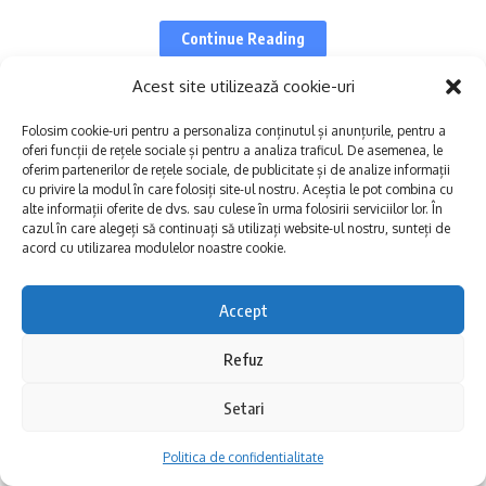
Vinuri și bucate Dobrogene, la Tulcea: Programul
complet al evenimentelor (intrarea liberă în limita
Continue Reading
locurilor)
Acest site utilizează cookie-uri
Programul începe încă de vineri seara când
Folosim cookie-uri pentru a personaliza conținutul și anunțurile, pentru a
Dobrogea Explore
>
Blog
>
Uncategorized
>
Opinii
>
De la păcură la hidrogen verde: Noua eră a energiei termice la Termocentrale Constanța VIDEO
oferi funcții de rețele sociale și pentru a analiza traficul. De asemenea, le
are loc o cină de gală pregătită de Chef
oferim partenerilor de rețele sociale, de publicitate și de analize informații
DOBROGEA PE BUNE
OPINII
cu privire la modul în care folosiți site-ul nostru. Aceștia le pot combina cu
Ileana Braniște asezonată cu vinuri
alte informații oferite de dvs. sau culese în urma folosirii serviciilor lor. În
De la păcură la hidrogen verde: Noua
cazul în care alegeți să continuați să utilizați website-ul nostru, sunteți de
dobrogene de la patru crame locale.
acord cu utilizarea modulelor noastre cookie.
eră a energiei termice la
Rezervările sunt deschise la restaurant.
Termocentrale Constanța VIDEO
Accept
Meniul special creat pentru acest eveniment
conține: ⁠șuberek, lapți și icre cu pudră de
Share
10 Min Read
Refuz
alge, ⁠supă groasă & aromată de raci,
Dobrogea Explore
Published 15/10/2024
Setari
⁠tochitură de porc cu midii, ⁠sărmăluțe de
Last updated: 2024/10/15 at 11:29 AM
berbecuț cu tomate coapte și vânătă
Politica de confidentialitate