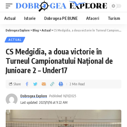
Aa
Actual
Istorie
Dobrogea PE BUNE
Afaceri
Turism
Dobrogea Explore
>
Blog
>
Actual
>
CS Medgidia, a doua victorie în Turneul Campionatului Național de Junioare 2 – Under17
ACTUAL
CS Medgidia, a doua victorie în
Turneul Campionatului Național de
Junioare 2 – Under17
Share
2 Min Read
Dobrogea Explore
Published 16/11/2025
Last updated: 2025/11/16 at 9:22 AM