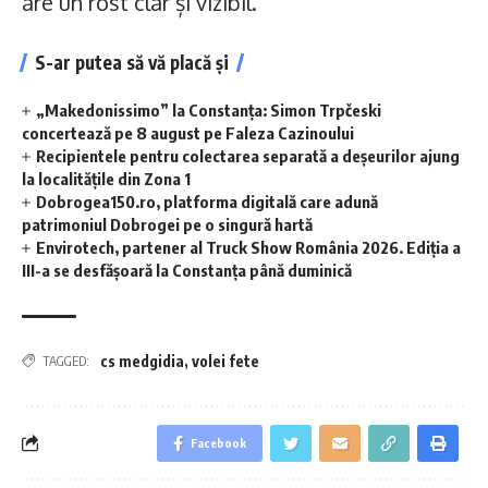
are un rost clar și vizibil.
S-ar putea să vă placă și
„Makedonissimo” la Constanța: Simon Trpčeski
concertează pe 8 august pe Faleza Cazinoului
Recipientele pentru colectarea separată a deșeurilor ajung
la localitățile din Zona 1
Dobrogea150.ro, platforma digitală care adună
patrimoniul Dobrogei pe o singură hartă
Envirotech, partener al Truck Show România 2026. Ediția a
III-a se desfășoară la Constanța până duminică
cs medgidia
,
volei fete
TAGGED:
Facebook