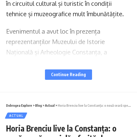
în circuitul cultural și turistic în condiții
tehnice și muzeografice mult îmbunătățite.
Evenimentul a avut loc în prezența
reprezentanților Muzeului de Istorie
Națională și Arheologie Constanța, a
Consiliului Județean Constanța, dar și a
numeroși invitați din mediul cultural și
Continue Reading
academic.
Dobrogea Explore
>
Blog
>
Actual
>
Horia Brenciu live la Constanța: o nouă seară specială oferită de Centrul Cultural Județean „Teodor T. Burada”
ACTUAL
Horia Brenciu live la Constanța: o