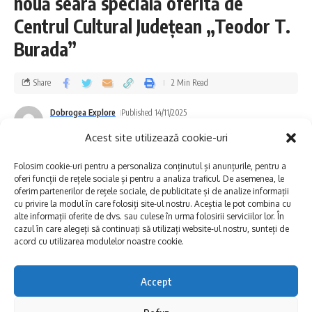
nouă seară specială oferită de
Centrul Cultural Județean „Teodor T.
Burada”
Share
2 Min Read
O redeschidere cu încărcătură istorică
Dobrogea Explore
Published 14/11/2025
Managerul MINAC, Delia Cornea, a subliniat
Last updated: 2025/11/14 at 4:17 PM
Acest site utilizează cookie-uri
legătura dintre acest moment și istoria
Folosim cookie-uri pentru a personaliza conținutul și anunțurile, pentru a
integrării Dobrogei în spațiul românesc:
oferi funcții de rețele sociale și pentru a analiza traficul. De asemenea, le
oferim partenerilor de rețele sociale, de publicitate și de analize informații
cu privire la modul în care folosiți site-ul nostru. Aceștia le pot combina cu
„Nu întâmplător am ales Ziua Dobrogei
alte informații oferite de dvs. sau culese în urma folosirii serviciilor lor. În
cazul în care alegeți să continuați să utilizați website-ul nostru, sunteți de
pentru redeschiderea edificiului. În 1878,
acord cu utilizarea modulelor noastre cookie.
imediat după preluarea provinciei, prefectul
Remus Opreanu a înființat primul mic muzeu
Accept
chiar în casa prefecturii, adunând câteva