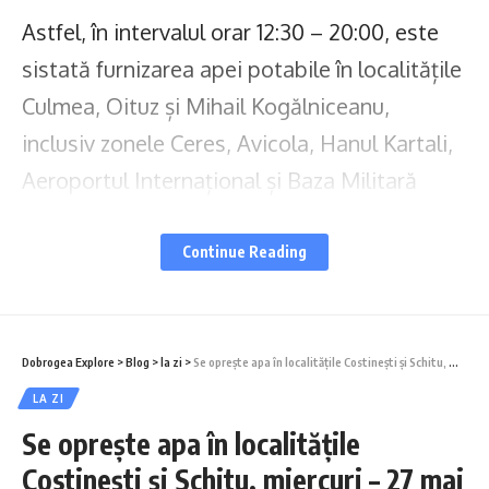
Astfel, în intervalul orar 12:30 – 20:00, este
sistată furnizarea apei potabile în localitățile
Culmea, Oituz și Mihail Kogălniceanu,
inclusiv zonele Ceres, Avicola, Hanul Kartali,
Aeroportul Internațional și Baza Militară
Mihail Kogălniceanu.
Continue Reading
Ne cerem scuze pentru disconfortul creat
abonaților, pe care îi asigurăm că echipele de
intervenție depun toate eforturile pentru
Dobrogea Explore
>
Blog
>
la zi
>
Se oprește apa în localitățile Costinești și Schitu, miercuri – 27 mai 2026!
finalizarea lucrărilor și reluarea furnizării apei
LA ZI
potabile în cel mai scurt timp posibil.
Se oprește apa în localitățile
Costinești și Schitu, miercuri – 27 mai