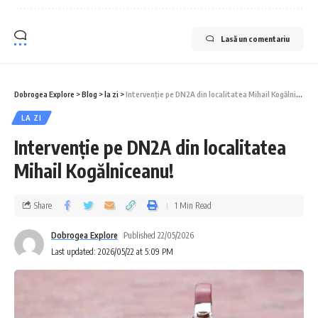
Lasă un comentariu
Dobrogea Explore
>
Blog
>
la zi
>
Intervenție pe DN2A din localitatea Mihail Kogălniceanu!
LA ZI
Intervenție pe DN2A din localitatea
Mihail Kogălniceanu!
Share
1 Min Read
Dobrogea Explore
Published 22/05/2026
Last updated: 2026/05/22 at 5:09 PM