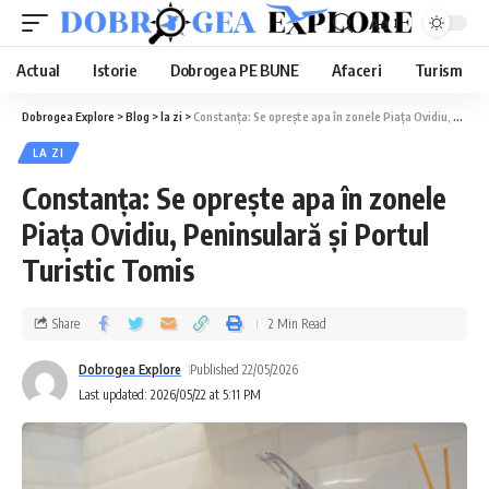
Aa
Actual
Istorie
Dobrogea PE BUNE
Afaceri
Turism
Dobrogea Explore
>
Blog
>
la zi
>
Constanța: Se oprește apa în zonele Piața Ovidiu, Peninsulară și Portul Turistic Tomis
LA ZI
Constanța: Se oprește apa în zonele
Piața Ovidiu, Peninsulară și Portul
Turistic Tomis
Share
2 Min Read
Dobrogea Explore
Published 22/05/2026
Last updated: 2026/05/22 at 5:11 PM