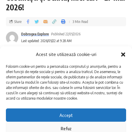
După reluarea alimentării, apa poate
2026!
prezenta modificări temporare de aspect,
cum ar fi turbiditatea sau culoarea.
Share
3 Min Read
Recomandăm abonaților să evite consumul
Dobrogea Explore
Published 22/05/2026
de apă potabilă și să o utilizeze doar în
Last updated: 2026/05/22 at 9:28 AM
scopuri casnice până la limpezire.
Acest site utilizează cookie-uri
Biroul de Comunicare RAJA SA
Folosim cookie-uri pentru a personaliza conținutul și anunțurile, pentru a
oferi funcții de rețele sociale și pentru a analiza traficul. De asemenea, le
oferim partenerilor de rețele sociale, de publicitate și de analize informații
S-ar putea să vă placă și
cu privire la modul în care folosiți site-ul nostru. Aceștia le pot combina cu
alte informații oferite de dvs. sau culese în urma folosirii serviciilor lor. În
cazul în care alegeți să continuați să utilizați website-ul nostru, sunteți de
România face istorie în noua sală polivalentă din Tulcea
acord cu utilizarea modulelor noastre cookie.
Constanța, mai tare decât Milano și Budapesta?
Lucrări de remediere la magistrala de alimentare cu apă din
municipiul Mangalia!
Accept
Intervenție în zona Pescărie din municipiul Constanța!
Refuz
În vederea executării lucrărilor de racordare