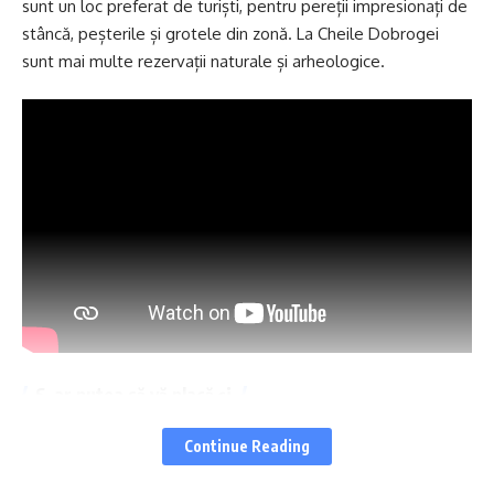
sunt un loc preferat de turiști, pentru pereții impresionați de
stâncă, peșterile și grotele din zonă. La Cheile Dobrogei
sunt mai multe rezervații naturale și arheologice.
S-ar putea să vă placă și
Siguranța nu e o fiță. E grijă pentru tine și cei dragi
Continue Reading
Cavarna, locul unde creștinii și musulmanii au primit același
răspuns