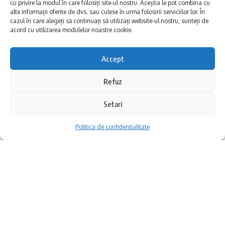
cu privire la modul în care folosiți site-ul nostru. Aceștia le pot combina cu
alte informații oferite de dvs. sau culese în urma folosirii serviciilor lor. În
cazul în care alegeți să continuați să utilizați website-ul nostru, sunteți de
acord cu utilizarea modulelor noastre cookie.
ADA a participat alături de jurnaliști la un nou eveniment:
Accept
Asociația Delta Dunării colorează Satele Albastre! A vopsit
alături de voluntari gardurile din Sarichioi, a dansat alături de
Refuz
ansamblurile lipovenești din Sarichioi și Jurilovca. Ba chiar a
participat la propria cursă de biciclete.
Setari
Acțiunea își propune să promoveze specificul satelor de ruși
Politica de confidentialitate
lipoveni din zona Lacului Razelm. Pentru asta s-a plecat de
la culoarea albastră, folosită în mod tradițional la vopsirea
caselor, gardurilor și bisericilor.