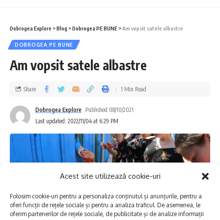
Monopolul cherhanalelor: O poveste veche de 150 de ani
Norvegia pedalează pe asfalt încălzit. La noi „merge și-
așa”
Dobrogea Explore
>
Blog
>
Dobrogea PE BUNE
>
Am vopsit satele albastre
DOBROGEA PE BUNE
Am vopsit satele albastre
cheile dobrogei
,
la drum cu Ada
,
marea thetis
,
TAGGED:
pesteri
Share
1 Min Read
Dobrogea Explore
Published 08/10/2021
Facebook
Last updated: 2022/11/04 at 6:29 PM
Lasă un comentariu
Acest site utilizează cookie-uri
Folosim cookie-uri pentru a personaliza conținutul și anunțurile, pentru a
oferi funcții de rețele sociale și pentru a analiza traficul. De asemenea, le
oferim partenerilor de rețele sociale, de publicitate și de analize informații