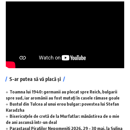
S-ar putea să vă placă și
Toamna lui 1940: germanii au plecat spre Reich, bulgarii
spre sud, iar aromânii au fost mutați în casele rămase goale
Bustul din Tulcea al unui erou bulgar: povestea lui Stefan
Karadzha
Bisericuțele de cretă de la Murfatlar: mănăstirea de o mie
de ani ascunsă într-un deal
Parastasul Piraților Nepomeniți 2026, 29 – 30 mai, la Sulina