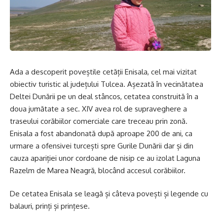
Ada a descoperit poveștile cetății Enisala, cel mai vizitat
obiectiv turistic al județului Tulcea. Așezată în vecinătatea
Deltei Dunării pe un deal stâncos, cetatea construită în a
doua jumătate a sec. XIV avea rol de supraveghere a
traseului corăbiilor comerciale care treceau prin zonă.
Enisala a fost abandonată după aproape 200 de ani, ca
urmare a ofensivei turcești spre Gurile Dunării dar și din
cauza apariției unor cordoane de nisip ce au izolat Laguna
Razelm de Marea Neagră, blocând accesul corăbiilor.
De cetatea Enisala se leagă și câteva povești și legende cu
balauri, prinți și prințese.