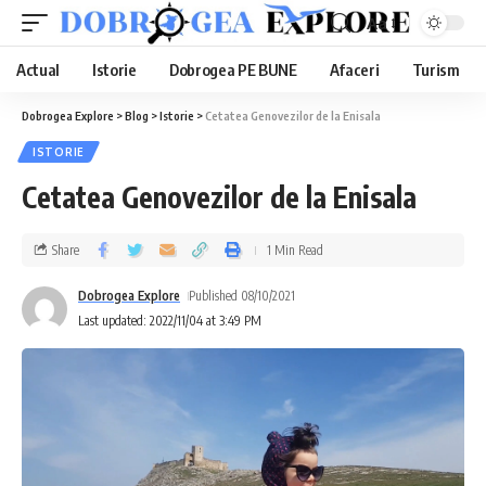
Aa
Actual
Istorie
Dobrogea PE BUNE
Afaceri
Turism
Dobrogea Explore
>
Blog
>
Istorie
>
Cetatea Genovezilor de la Enisala
ISTORIE
Cetatea Genovezilor de la Enisala
Share
1 Min Read
Dobrogea Explore
Published 08/10/2021
Last updated: 2022/11/04 at 3:49 PM