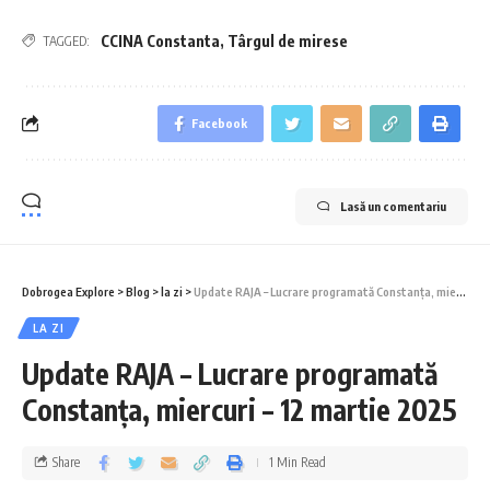
CCINA Constanta
,
Târgul de mirese
TAGGED:
Facebook
Lasă un comentariu
Dobrogea Explore
>
Blog
>
la zi
>
Update RAJA – Lucrare programată Constanța, miercuri – 12 martie 2025
LA ZI
Update RAJA – Lucrare programată
Constanța, miercuri – 12 martie 2025
Share
1 Min Read