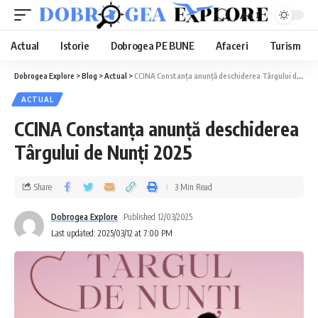
Aa
Actual
Istorie
Dobrogea PE BUNE
Afaceri
Turism
Dobrogea Explore
>
Blog
>
Actual
>
CCINA Constanța anunță deschiderea Târgului de Nunți 2025
ACTUAL
CCINA Constanța anunță deschiderea
Târgului de Nunți 2025
Share
3 Min Read
Dobrogea Explore
Published 12/03/2025
Last updated: 2025/03/12 at 7:00 PM