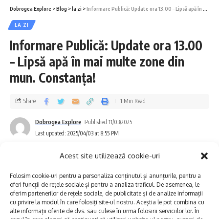
Dobrogea Explore
>
Blog
>
la zi
>
Informare Publică: Update ora 13.00 – Lipsă apă în mai multe zone din mun. Constanța!
„Ne cerem scuze pentru disconfortul creat
LA ZI
abonaților, pe care îi asigurăm că echipele de
Informare Publică: Update ora 13.00
intervenție vor face tot posibilul pentru
– Lipsă apă în mai multe zone din
finalizarea lucrărilor și reluarea furnizării apei
mun. Constanța!
potabile în cel mai scurt timp”, au transmis
Share
1 Min Read
reprezentanții RAJA.
Dobrogea Explore
Published 11/03/2025
Last updated: 2025/04/03 at 8:55 PM
S-ar putea să vă placă și
Acest site utilizează cookie-uri
România face istorie în noua sală polivalentă din Tulcea
Constanța, mai tare decât Milano și Budapesta?
Folosim cookie-uri pentru a personaliza conținutul și anunțurile, pentru a
Lucrări de remediere la magistrala de alimentare cu apă din
oferi funcții de rețele sociale și pentru a analiza traficul. De asemenea, le
oferim partenerilor de rețele sociale, de publicitate și de analize informații
municipiul Mangalia!
cu privire la modul în care folosiți site-ul nostru. Aceștia le pot combina cu
Intervenție în zona Pescărie din municipiul Constanța!
alte informații oferite de dvs. sau culese în urma folosirii serviciilor lor. În