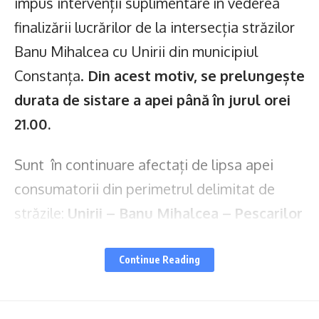
impus intervenții suplimentare în vederea
finalizării lucrărilor de la intersecția străzilor
Banu Mihalcea cu Unirii din municipiul
Constanța.
Din acest motiv, se prelungește
durata de sistare a apei până în jurul orei
21.00.
Sunt în continuare afectați de lipsa apei
consumatorii din perimetrul delimitat de
străzile:
Unirii – Banu Mihalcea – Pescarilor
(partea stângă) – Dorobanți – bd. Mamaia
(partea dreaptă) – Timișanei – Unirii,
Continue Reading
precum și cei de pe străzile adiacente
acestora.