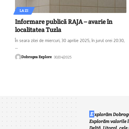
LA ZI
Informare publică RAJA – avarie în
localitatea Tuzla
În seara zilei de miercuri, 30 aprilie 2025, în jurul orei 20:30,
…
Dobrogea Explore
30/04/2025
E
xplorăm Dobrog
Explorăm valorile l
Deltă, Litoral, cel