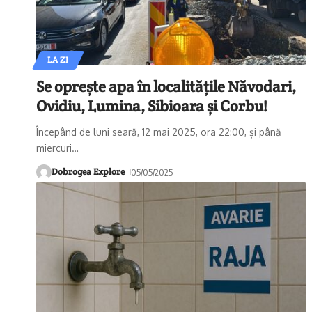
LA ZI
Se oprește apa în localitățile Năvodari,
Ovidiu, Lumina, Sibioara și Corbu!
Începând de luni seară, 12 mai 2025, ora 22:00, și până
miercuri
…
Dobrogea Explore
05/05/2025