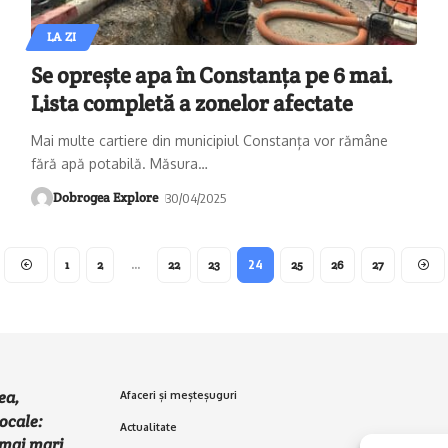
LA ZI
Se oprește apa în Constanța pe 6 mai.
Lista completă a zonelor afectate
Mai multe cartiere din municipiul Constanța vor rămâne
fără apă potabilă. Măsura
…
Dobrogea Explore
30/04/2025
1
2
…
22
23
24
25
26
27
ea,
Afaceri și meșteșuguri
ocale:
Actualitate
e mai mari