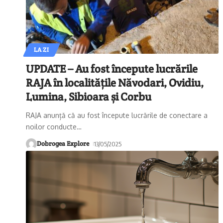
LA ZI
UPDATE – Au fost începute lucrările
RAJA în localitățile Năvodari, Ovidiu,
Lumina, Sibioara și Corbu
RAJA anunță că au fost începute lucrările de conectare a
noilor conducte
…
Dobrogea Explore
13/05/2025